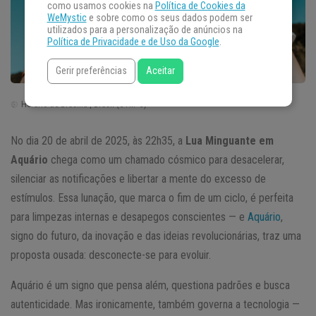
como usamos cookies na
Política de Cookies da
WeMystic
e sobre como os seus dados podem ser
utilizados para a personalização de anúncios na
Política de Privacidade e de Uso da Google
.
Gerir preferências
Aceitar
Horário de Brasília | Brasil (GTM -3)
No dia 20 de abril de 2025, às 22h35, a
Lua Minguante em
Aquário
chega como um chamado cósmico para desacelerar,
silenciar as notificações e libertar a mente do excesso de
estímulos. Essa lunação, que marca o fim de um ciclo, é perfeita
para limpezas internas e desapegos conscientes — e
Aquário
,
signo do futuro, da inovação e das ideias revolucionárias, traz uma
proposta ousada: desconecte-se para evoluir.
Aquário é um signo que pensa além, questiona padrões e busca
autenticidade. Mas ironicamente, também governa a tecnologia —