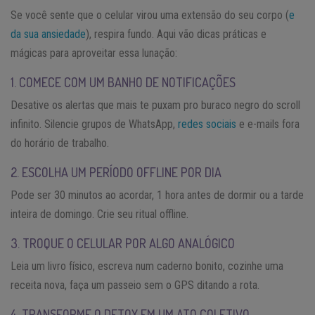
Se você sente que o celular virou uma extensão do seu corpo (
e
da sua ansiedade
), respira fundo. Aqui vão dicas práticas e
mágicas para aproveitar essa lunação:
1. COMECE COM UM BANHO DE NOTIFICAÇÕES
Desative os alertas que mais te puxam pro buraco negro do scroll
infinito. Silencie grupos de WhatsApp,
redes sociais
e e-mails fora
do horário de trabalho.
2. ESCOLHA UM PERÍODO OFFLINE POR DIA
Pode ser 30 minutos ao acordar, 1 hora antes de dormir ou a tarde
inteira de domingo. Crie seu ritual offline.
3. TROQUE O CELULAR POR ALGO ANALÓGICO
Leia um livro físico, escreva num caderno bonito, cozinhe uma
receita nova, faça um passeio sem o GPS ditando a rota.
4. TRANSFORME O DETOX EM UM ATO COLETIVO