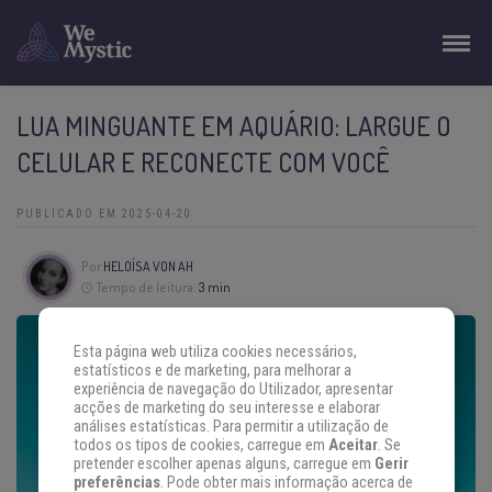
LUA MINGUANTE EM AQUÁRIO: LARGUE O
CELULAR E RECONECTE COM VOCÊ
PUBLICADO EM 2025-04-20
Por
HELOÍSA VON AH
Tempo de leitura:
3 min
Esta página web utiliza cookies necessários,
estatísticos e de marketing, para melhorar a
experiência de navegação do Utilizador, apresentar
acções de marketing do seu interesse e elaborar
análises estatísticas. Para permitir a utilização de
todos os tipos de cookies, carregue em
Aceitar
. Se
pretender escolher apenas alguns, carregue em
Gerir
preferências
. Pode obter mais informação acerca de