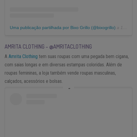
Uma publicação partilhada por Bixo Grillo (@bixogrillo)
a
14 de Jul, 2020 às 11:03 PDT
AMRITA CLOTHING – @AMRITACLOTHING
A
Amrita Clothing
tem suas roupas com uma pegada bem cigana,
com saias longas e em diversas estampas coloridas. Além de
roupas femininas, a loja também vende roupas masculinas,
calçados, acessórios e bolsas.