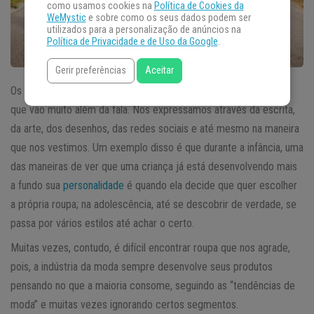
como usamos cookies na
Política de Cookies da
WeMystic
e sobre como os seus dados podem ser
utilizados para a personalização de anúncios na
Política de Privacidade e de Uso da Google
.
Gerir preferências
Aceitar
Os seres humanos possuem diversas maneiras de se expressar
que vão muito além da fala. Nos expressamos através da escrita,
da arte, dos desenhos, das redes sociais e até mesmo na maneira
que nos vestimos. Um exemplo disso é que durante a infância, uma
das maneiras de ver que uma criança já está desenvolvendo mais
a fundo sua
personalidade
é quando ela decide que quer escolher
a própria roupa; na adolescência, até se descobrir de verdade, se
passa por vários estilos até achar o certo.
Muitas vezes, contudo, é difícil encontrar roupa que nos agrade,
pois, a indústria da moda sempre desenvolve seus produtos
pensando no que a maioria consome, seguindo as “tendências de
moda” e muitas vezes ignorando certos segmentos.