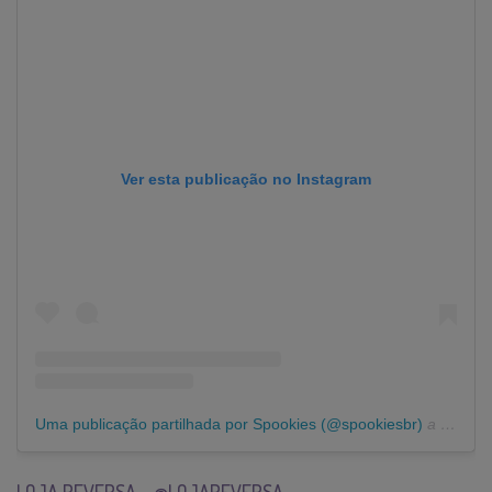
Ver esta publicação no Instagram
Uma publicação partilhada por Spookies (@spookiesbr)
a
13 de J
LOJA REVERSA – @LOJAREVERSA