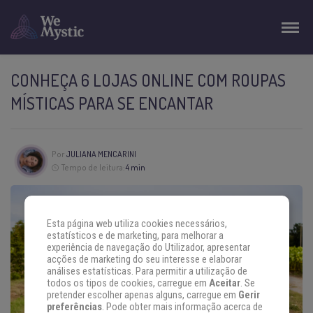
CONHEÇA 6 LOJAS ONLINE COM ROUPAS
MÍSTICAS PARA SE ENCANTAR
Por
JULIANA MENCARINI
Tempo de leitura:
4 min
Esta página web utiliza cookies necessários,
estatísticos e de marketing, para melhorar a
experiência de navegação do Utilizador, apresentar
acções de marketing do seu interesse e elaborar
análises estatísticas. Para permitir a utilização de
todos os tipos de cookies, carregue em
Aceitar
. Se
pretender escolher apenas alguns, carregue em
Gerir
preferências
. Pode obter mais informação acerca de