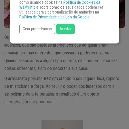
como usamos cookies na
Política de Cookies da
WeMystic
e sobre como os seus dados podem ser
utilizados para a personalização de anúncios na
Política de Privacidade e de Uso da Google
.
Gerir preferências
Aceitar
Os
Incensários
são objetos que servem de suporte para os
incensos, que são bastões aromáticos que ao queimarem,
emanam aromas diferentes que possuem poderes diversos.
Quando associados a algum tipo de arte, eles podem simbolizar
coisas diferentes, além de decorar a sua casa.
O artesanato peruano traz em si todo o seu legado Inca, repleto
de misticismo e força. Ao reunir o poder dos incensos com o
simbolismo da arte peruana, o resultado é um objeto
energeticamente poderoso.