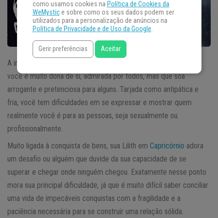
como usamos cookies na
Política de Cookies da
WeMystic
e sobre como os seus dados podem ser
utilizados para a personalização de anúncios na
Política de Privacidade e de Uso da Google
.
Gerir preferências
Aceitar
A influência de
Lilith em Capricórnio
passa a sensação de que
você é muito dona de si, admirada por todos, mas que soa
arrogante e pretenciosa para alguns. Tarjada como antipática e
fria, você tem dificuldades em se expressar e mostrar quem
realmente você é para as pessoas, seja sexualmente ou
profissionalmente.
Muito ligada à conquista de bens, sua Lilith em
Capricórnio
adora
um desafio ou alguém que duvide da sua capacidade de se
superar e chegar onde ninguém chegou. Exatamente nesse ponto
mora sua principal dificuldade, já que é muito difícil saber conciliar
uma vida de impecáveis conquistas com a fragilidade e a
paciência necessária para se construir uma relação sólida.