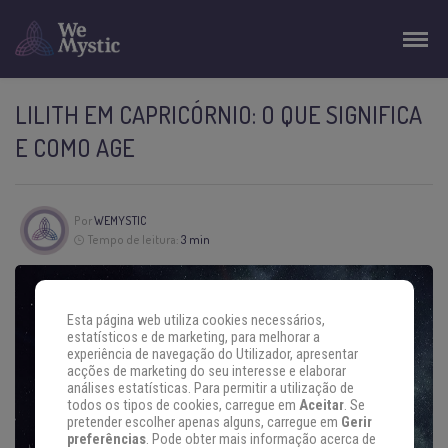
LILITH EM CAPRICÓRNIO: O QUE SIGNIFICA
E COMO AGE
Por
WEMYSTIC
Tempo de leitura:
3 min
Esta página web utiliza cookies necessários,
estatísticos e de marketing, para melhorar a
experiência de navegação do Utilizador, apresentar
acções de marketing do seu interesse e elaborar
análises estatísticas. Para permitir a utilização de
todos os tipos de cookies, carregue em
Aceitar
. Se
pretender escolher apenas alguns, carregue em
Gerir
preferências
. Pode obter mais informação acerca de