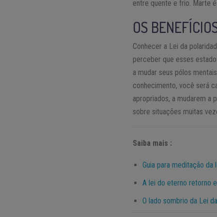
entre quente e frio. Marte 
OS BENEFÍCIO
Conhecer a Lei da polarida
perceber que esses estados
a mudar seus pólos mentais
conhecimento, você será c
apropriados, a mudarem a p
sobre situações muitas veze
Saiba mais :
Guia para meditação da l
A lei do eterno retorno
O lado sombrio da Lei d