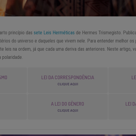
arto princípio das
sete Leis Herméticas
de Hermes Trismegisto. Publicad
térios do universo e daqueles que vivem nele. Para entender melhor os 
ete leis na ordem, já que cada uma deriva das anteriores. Neste artigo, 
a polaridade.
ISMO
LEI DA CORRESPONDÊNCIA
LE
CLIQUE AQUI
O
A LEI DO GÊNERO
LEI 
CLIQUE AQUI