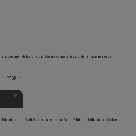
ar a nossa comunidade a tomar decisões mais conscientes e fundamentadas na área da
PT-BR
de Privacidade
Condições gerais de utilização
Política de Utilização de Cookies