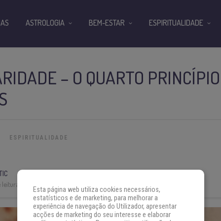
IAS
ASTROLOGIA
BEM-ESTAR
ESPIRITUALIDADE
ARIDADE – O QUARTO PRINCÍPIO
S
ESPIRITUALIDADE
TIC
leitura:
4 min
Esta página web utiliza cookies necessários,
estatísticos e de marketing, para melhorar a
experiência de navegação do Utilizador, apresentar
acções de marketing do seu interesse e elaborar