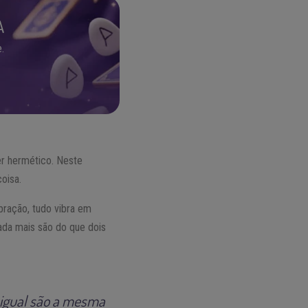
A
.
er hermético. Neste
oisa.
bração, tudo vibra em
nada mais são do que dois
esigual são a mesma