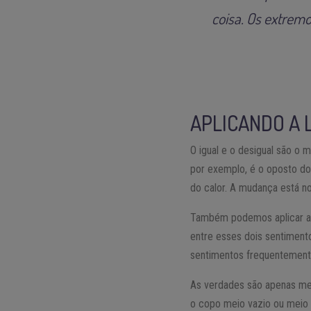
coisa. Os extrem
APLICANDO A 
O igual e o desigual são o
por exemplo, é o oposto do 
do calor. A mudança está no
Também podemos aplicar a L
entre esses dois sentimento
sentimentos frequentemente
As verdades são apenas mei
o copo meio vazio ou meio