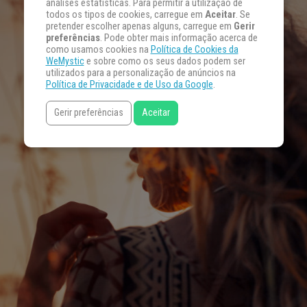
análises estatísticas. Para permitir a utilização de
todos os tipos de cookies, carregue em
Aceitar
. Se
pretender escolher apenas alguns, carregue em
Gerir
preferências
. Pode obter mais informação acerca de
como usamos cookies na
Política de Cookies da
WeMystic
e sobre como os seus dados podem ser
utilizados para a personalização de anúncios na
Política de Privacidade e de Uso da Google
.
Gerir preferências
Aceitar