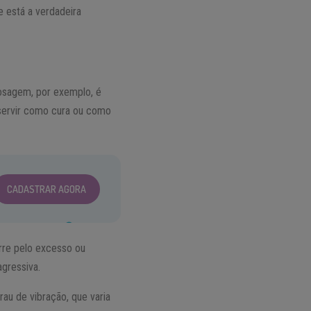
e está a verdadeira
dosagem, por exemplo, é
servir como cura ou como
CADASTRAR AGORA
orre pelo excesso ou
agressiva.
au de vibração, que varia