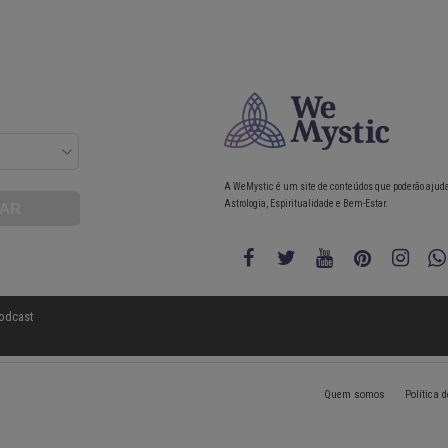
A WeMystic é um site de conteúdos que poderão ajud
Astrologia, Espiritualidade e Bem-Estar.
odcast
Quem somos
Política 