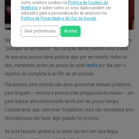
como usamos cookies na
Política de Cookies da
WeMystic
e sobre como os seus dados podem ser
utilizados para a personalização de anúncios na
Política de Privacidade e de Uso da Google
.
Gerir preferências
Aceitar
Na cultura japonesa existe a prática de
Kaizen
, que se resume no
“princípio do um minuto”. No coração deste método está a ideia
de que uma pessoa deve praticar algo por um minuto, todos os
dias, cumprindo assim um pouco de cada
tarefa
por dia com o
objetivo de completa-la ao fim de um período.
Claramente, este método não deve apresentar nenhum problema
para ninguém – mesmo a pessoa mais preguiçosa do mundo – em
para realizar uma determinada tarefa por tão pouco tempo.
Considerando que, com mais frequência, você não encontrará uma
desculpa para não fazer algo quando for preciso.
Se está fazendo ginástica ou lendo um livro em uma língua