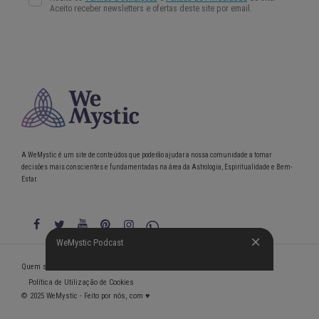
A WeMystic é um site de conteúdos que poderão ajudar a nossa comunidade a tomar
decisões mais conscientes e fundamentadas na área da Astrologia, Espiritualidade e Bem-
Estar.
WeMystic Podcast
WeMystic Podcast
Quem somos
Política de Privacidade
Condições gerais de utilização
Política de Utilização de Cookies
© 2025 WeMystic - Feito por nós, com ♥