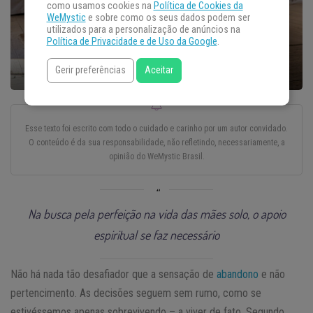
como usamos cookies na
Política de Cookies da
WeMystic
e sobre como os seus dados podem ser
utilizados para a personalização de anúncios na
Política de Privacidade e de Uso da Google
.
Gerir preferências
Aceitar
Esse texto foi escrito com todo o cuidado e carinho por um autor convidado.
O conteúdo é da sua responsabilidade, não refletindo, necessariamente, a
opinião do WeMystic Brasil.
Na busca pela perfeição na vida das mães solo, o apoio
espiritual se faz necessário
Não há nada tão desafiador que a sensação de
abandono
e não
pertencimento. As decisões seguem sem rumo, como se
estivéssemos apenas sobrevivendo – a viver de fato. Segundo