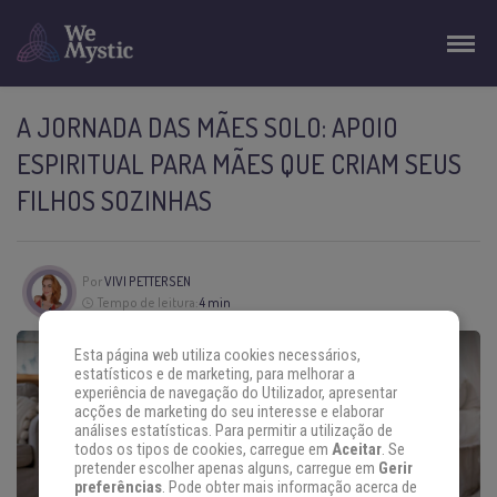
A JORNADA DAS MÃES SOLO: APOIO
ESPIRITUAL PARA MÃES QUE CRIAM SEUS
FILHOS SOZINHAS
Por
VIVI PETTERSEN
Tempo de leitura:
4 min
Esta página web utiliza cookies necessários,
estatísticos e de marketing, para melhorar a
experiência de navegação do Utilizador, apresentar
acções de marketing do seu interesse e elaborar
análises estatísticas. Para permitir a utilização de
todos os tipos de cookies, carregue em
Aceitar
. Se
pretender escolher apenas alguns, carregue em
Gerir
preferências
. Pode obter mais informação acerca de