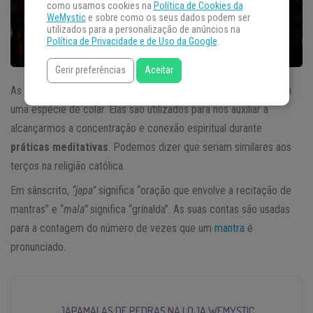
como usamos cookies na
Política de Cookies da
WeMystic
e sobre como os seus dados podem ser
utilizados para a personalização de anúncios na
Política de Privacidade e de Uso da Google
.
Gerir preferências
Aceitar
As
Japamalas de Pedras
são objetos formados por contas em
uma espécie de colar. Elas são utilizados para nos auxiliar a
alcançarmos a concentração e conexão espiritual durante
práticas meditativas
. Podemos dizer que seriam similares aos
terços na religião católica.
Em sânscrito,
“japa”
significa “oração que envolve a recitação de
mantras” e “
mala”
significa “grinalda”. As suas contas são usadas
para a contagem do número de vezes que um
mantra
é
pronunciado.
JAPAMALAS DE PEDRAS NA LOJA WEMYSTIC