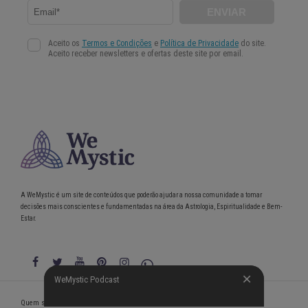
A WeMystic é um site de conteúdos que poderão ajudar a nossa comunidade a tomar
decisões mais conscientes e fundamentadas na área da Astrologia, Espiritualidade e Bem-
Estar.
WeMystic Podcast
WeMystic Podcast
Quem somos
Política de Privacidade
Condições gerais de utilização