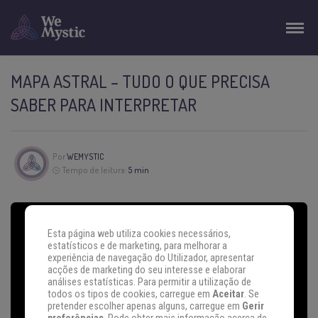
MAPA ASTRAL – TUDO O QUE PRECISA
SABER PARA INTERPRETAR
Por
WEMYSTIC
Tempo de leitura:
5 min
Esta página web utiliza cookies necessários,
estatísticos e de marketing, para melhorar a
experiência de navegação do Utilizador, apresentar
acções de marketing do seu interesse e elaborar
análises estatísticas. Para permitir a utilização de
todos os tipos de cookies, carregue em
Aceitar
. Se
pretender escolher apenas alguns, carregue em
Gerir