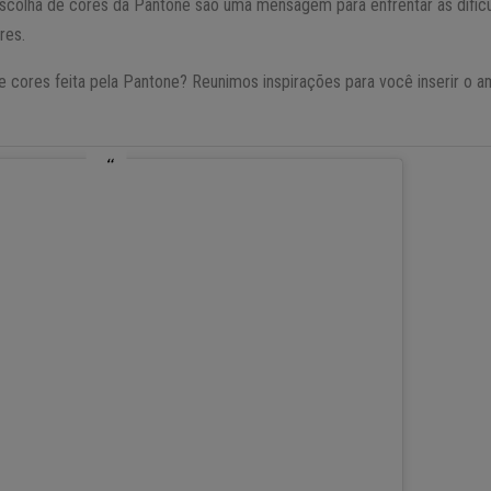
colha de cores da Pantone são uma mensagem para enfrentar as dificu
res.
 cores feita pela Pantone? Reunimos inspirações para você inserir o am