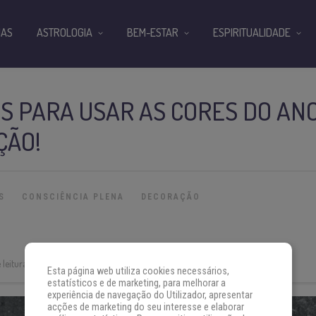
IAS
ASTROLOGIA
BEM-ESTAR
ESPIRITUALIDADE
S PARA USAR AS CORES DO AN
ÇÃO!
S
CONSCIÊNCIA PLENA
DECORAÇÃO
leitura:
3 min
Esta página web utiliza cookies necessários,
estatísticos e de marketing, para melhorar a
experiência de navegação do Utilizador, apresentar
acções de marketing do seu interesse e elaborar