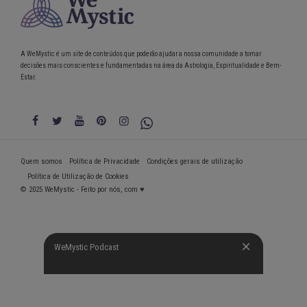
A WeMystic é um site de conteúdos que poderão ajudar a nossa comunidade a tomar
decisões mais conscientes e fundamentadas na área da Astrologia, Espiritualidade e Bem-
Estar.
Quem somos
Política de Privacidade
Condições gerais de utilização
Política de Utilização de Cookies
© 2025 WeMystic - Feito por nós, com ♥
WeMystic Podcast
WeMystic Podcast