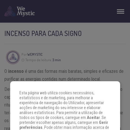
INCENSO PARA CADA SIGNO
Por
WEMYSTIC
Tempo de leitura:
3 min
O
incenso
é uma das formas mais baratas, simples e eficazes de
purificar as energias contidas num determinado local.
Desde as civilizações mais antigas, o incenso é usado como algo
Esta página web utiliza cookies necessários,
capaz de purificar os locais e muitas vezes está associado a
estatísticos e de marketing, para melhorar a
experiência de navegação do Utilizador, apresentar
rituais de religião. Aliás, se analisarmos, um dos três reis magos
acções de marketing do seu interesse e elaborar
terá oferecido incenso para o menino Jesus. Dados mostram que
análises estatísticas. Para permitir a utilização de
todos os tipos de cookies, carregue em
Aceitar
. Se
os egípcios terão sido o primeiro povo a usar incenso em rituais
pretender escolher apenas alguns, carregue em
Gerir
preferências
. Pode obter mais informação acerca de
realizados em seus templos e este incenso resultada da mistura