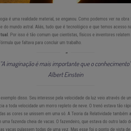
ogia é uma realidade material, se enganou. Como podemos ver na obra
rte do mundo astral. Aliás, tudo que é tecnológico e que temos acesso n
tual
. Por isso é tão comum que cientistas, físicos e inventores relat
órmula que faltava para concluir um trabalho.
“A imaginação é mais importante que o conhecimento
Albert Einstein
exemplo disso. Seu interesse pela velocidade da luz veio através de u
ia a toda velocidade um morro repleto de neve. O trenó estava tão rápi
odas as cores se unissem em uma só. A Teoria da Relatividade também
m uma fazenda cheia de vacas. O fazendeiro, que estava do outro lado de
as vacas pulassem todas de uma vez. Mas esse foi o ponto de vista de E