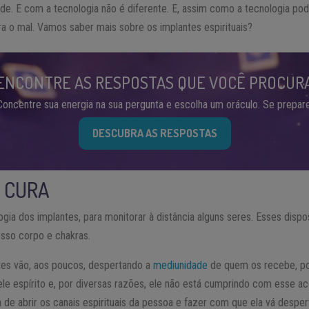
ade. E com a tecnologia não é diferente. E, assim como a tecnologia po
 o mal. Vamos saber mais sobre os implantes espirituais?
ENCONTRE AS RESPOSTAS QUE VOCÊ PROCUR
Concentre sua energia na sua pergunta e escolha um oráculo. Se prepare
DESCUBRA AS RESPOSTAS
 CURA
gia dos implantes, para monitorar à distância alguns seres. Esses disp
osso corpo e chakras.
tes vão, aos poucos, despertando a
mediunidade
de quem os recebe, poi
e espírito e, por diversas razões, ele não está cumprindo com esse ac
a de abrir os canais espirituais da pessoa e fazer com que ela vá desp