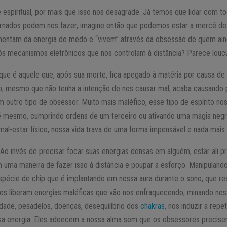
 espiritual, por mais que isso nos desagrade. Já temos que lidar com t
rnados podem nos fazer, imagine então que podemos estar a mercê de i
imentam da energia do medo e “vivem” através da obsessão de quem ain
s mecanismos eletrônicos que nos controlam à distância? Parece loucu
e é aquele que, após sua morte, fica apegado à matéria por causa de 
to, mesmo que não tenha a intenção de nos causar mal, acaba causando 
 outro tipo de obsessor. Muito mais maléfico, esse tipo de espírito n
 até mesmo, cumprindo ordens de um terceiro ou ativando uma magia negr
al-estar físico, nossa vida trava de uma forma impensável e nada mais f
. Ao invés de precisar focar suas energias densas em alguém, estar ali 
 uma maneira de fazer isso à distância e poupar a esforço. Manipulando
écie de chip que é implantando em nossa aura durante o sono, que rea
tivos liberam energias maléficas que vão nos enfraquecendo, minando no
dade, pesadelos, doenças, desequilíbrio dos
chakras
, nos induzir a rep
ossa energia. Eles adoecem a nossa alma sem que os obsessores preci