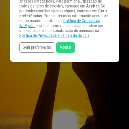
análises estatísticas. Para permitir a utilização de
todos os tipos de cookies, carregue em
Aceitar
. Se
pretender escolher apenas alguns, carregue em
Gerir
preferências
. Pode obter mais informação acerca de
como usamos cookies na
Política de Cookies da
WeMystic
e sobre como os seus dados podem ser
utilizados para a personalização de anúncios na
Política de Privacidade e de Uso da Google
.
Gerir preferências
Aceitar