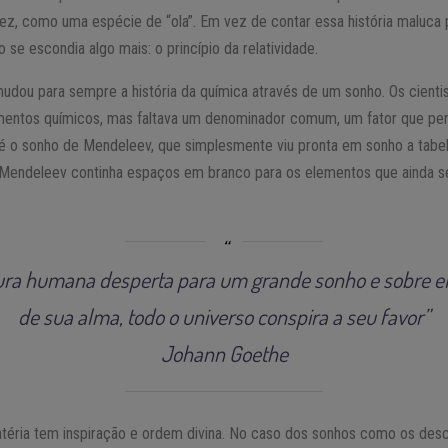
ez, como uma espécie de “ola”. Em vez de contar essa história maluca p
se escondia algo mais: o princípio da relatividade.
udou para sempre a história da química através de um sonho. Os cienti
lementos químicos, mas faltava um denominador comum, um fator que per
é o sonho de Mendeleev, que simplesmente viu pronta em sonho a tabela
r Mendeleev continha espaços em branco para os elementos que ainda 
ra humana desperta para um grande sonho e sobre ele
de sua alma, todo o universo conspira a seu favor”
Johann Goethe
téria tem inspiração e ordem divina. No caso dos sonhos como os descr