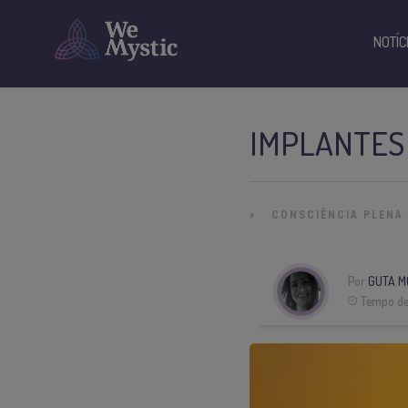
NOTÍC
IMPLANTES 
»
CONSCIÊNCIA PLENA
Por
GUTA M
Tempo de 