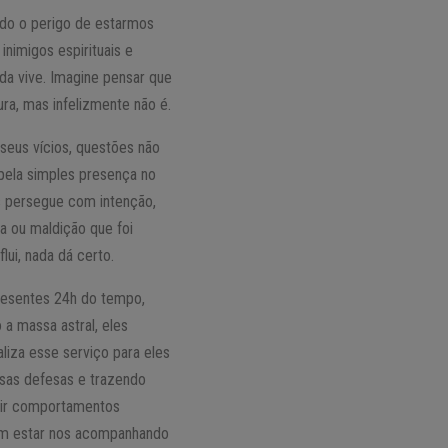
odo o perigo de estarmos
nimigos espirituais e
da vive. Imagine pensar que
ra, mas infelizmente não é.
seus vícios, questões não
pela simples presença no
os persegue com intenção,
a ou maldição que foi
lui, nada dá certo.
presentes 24h do tempo,
 a massa astral, eles
liza esse serviço para eles
ssas defesas e trazendo
etir comportamentos
sem estar nos acompanhando