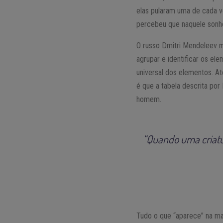
elas pularam uma de cada v
percebeu que naquele sonho 
O russo Dmitri Mendeleev m
agrupar e identificar os e
universal dos elementos. At
é que a tabela descrita po
homem.
“Quando uma criatu
Tudo o que “aparece” na ma