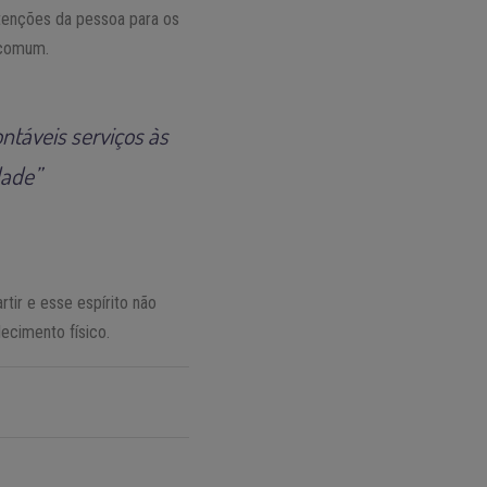
tenções da pessoa para os
s comum.
ontáveis serviços às
dade”
tir e esse espírito não
ecimento físico.