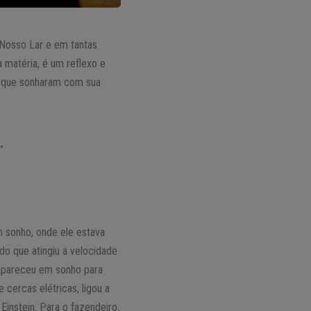
 Nosso Lar e em tantas
a matéria, é um reflexo e
em que sonharam com sua
”
m sonho, onde ele estava
do que atingiu a velocidade
 apareceu em sonho para
 cercas elétricas, ligou a
instein. Para o fazendeiro,