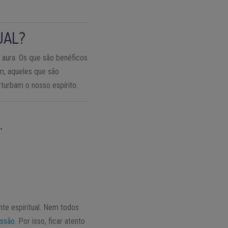
UAL?
 aura. Os que são benéficos
ém, aqueles que são
turbam o nosso espírito.
”
nte espiritual. Nem todos
ssão
. Por isso, ficar atento