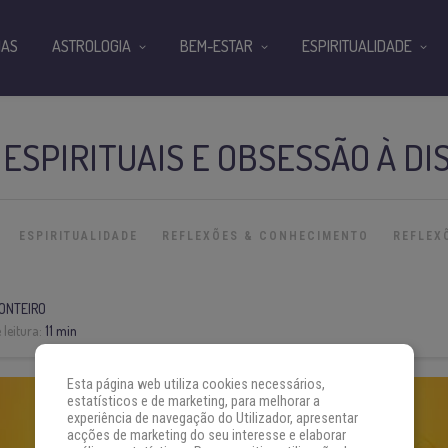
IAS
ASTROLOGIA
BEM-ESTAR
ESPIRITUALIDADE
ESPIRITUAIS E OBSESSÃO À DI
ESPIRITUALIDADE
REFLEXÕES & CONHECIMENTO
REFLEX
ONTEIRO
leitura:
11 min
Esta página web utiliza cookies necessários,
estatísticos e de marketing, para melhorar a
experiência de navegação do Utilizador, apresentar
acções de marketing do seu interesse e elaborar