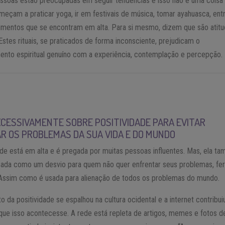
ssoas estão preocupadas em seguir tendências e isso não é uma coisa
meçam a praticar yoga, ir em festivais de música, tomar ayahuasca, ent
imentos que se encontram em alta. Para si mesmo, dizem que são atit
. Estes rituais, se praticados de forma inconsciente, prejudicam o
nto espiritual genuíno com a experiência, contemplação e percepção.
XCESSIVAMENTE SOBRE POSITIVIDADE PARA EVITAR
R OS PROBLEMAS DA SUA VIDA E DO MUNDO
ade está em alta e é pregada por muitas pessoas influentes. Mas, ela t
sada como um desvio para quem não quer enfrentar seus problemas, fer
 Assim como é usada para alienação de todos os problemas do mundo.
 da positividade se espalhou na cultura ocidental e a internet contribui
que isso acontecesse. A rede está repleta de artigos, memes e fotos d