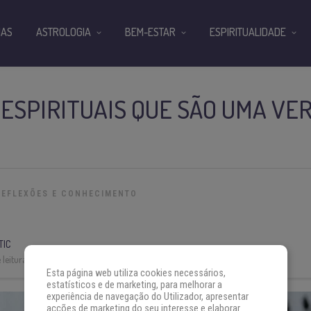
IAS
ASTROLOGIA
BEM-ESTAR
ESPIRITUALIDADE
 ESPIRITUAIS QUE SÃO UMA VE
REFLEXÕES E CONHECIMENTO
TIC
leitura:
7 min
Esta página web utiliza cookies necessários,
estatísticos e de marketing, para melhorar a
experiência de navegação do Utilizador, apresentar
acções de marketing do seu interesse e elaborar