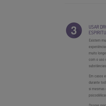
USAR DR
ESPIRITU
Existem mu
experiência
muito longe
com o uso 
substâncias
Em casos e
durante to
si mesmas q
psicodélica
Drogas psi