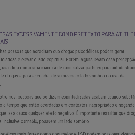
OGAS EXCESSIVAMENTE COMO PRETEXTO PARA ATITUD
AIS
itas pessoas que acreditam que drogas psicodélicas podem gerar
 místicas e elevar o lado espiritual. Porém, alguns levam essa percepçã
, usando-a como uma maneira de racionalizar padrões para autodestrui
de drogas e para esconder de si mesmo o lado sombrio do uso de
.
xtremos, pessoas que se dizem espiritualizadas acabam usando substâ
do o tempo que estão acordadas em contextos inapropriados e negando
ue isso causa qualquer efeito negativo. É importante ressaltar que dro
s, inclusive cannabis, possuem um lado sombrio.
codélicas mais fortes como cogumelos e LSD podem ocasionar vivênci