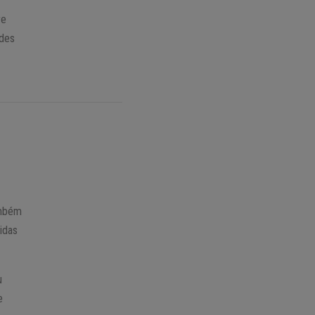
re
udes
ambém
idas
u
e