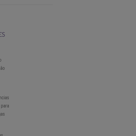
ES
o
ção
ncias
 para
gas
as