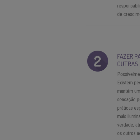
responsabi
de crescime
FAZER PA
OUTRAS
Possivelmen
Existem pe
mantém uma
sensação po
práticas es
mais ilumin
verdade, at
os outros a