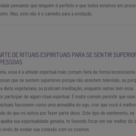
lidade pensando que ninguém é perfeito e que todos estamos em proc
nto. Mas, este não é o caminho para a evolução.
RTE DE RITUAIS ESPIRITUAIS PARA SE SENTIR SUPERIO
 PESSOAS
te, essa é a atitude espiritual mais comum feita de forma inconsciente
ssoas que se sentem superiores porque não assistem televisão, ou por
 dieta vegetariana, ou praticam meditação, enquanto outras tem essa
r participar de algum ritual espiritual. É muito comum permitir que suas
pirituais funcionem como uma armadilha do ego, crer que você é melhor
ado do que os outros por fazer parte disso. Este tipo de sentimento, na
rapalha sua espiritualidade genuína, te fazendo focar em ser melhor do 
o invés de evoluir sua conexão com os cosmos.