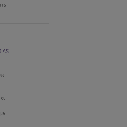
esso
R ÀS
.
que
 ou
que