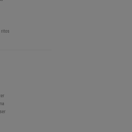
 ritos
zer
uma
ser