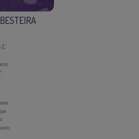
 BESTEIRA
 E
 atos
”,
 suas
 que
il
mento