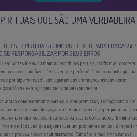
SPIRITUAIS QUE SÃO UMA VERDADEIRA
ITUDES ESPIRITUAIS COMO PRETEXTO PARA FRACASSOS
O SE RESPONSABILIZAR POR SEUS ERROS
il usar certas ideias ou mantras espirituais para se justificar ao cometer
eis ou não ser confiável. “O universo é perfeito”, “Foi como tinha que ser
tece por alguma razão”, são algumas das afirmações usadas como
vas para não se esforçar para ser uma pessoa melhor.
se atrase constantemente para seus compromissos, se negligencie em
não cumpra com suas obrigações, chegou a hora de se perguntar com o
ocupar primeiro, sua espiritualidade ou suas próprias ações. É muito fác
si mesmo e toda vez que alguém tiver um problema com seu comporta
o outro precisa evoluir espiritualmente. Também é fácil amenizar sua