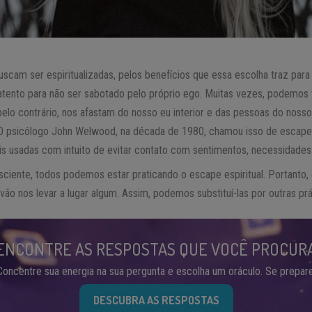
scam ser espiritualizadas, pelos benefícios que essa escolha traz para
tento para não ser sabotado pelo próprio ego. Muitas vezes, podemos te
pelo contrário, nos afastam do nosso eu interior e das pessoas do noss
 O psicólogo John Welwood, na década de 1980, chamou isso de escape e
ais usadas com intuito de evitar contato com sentimentos, necessidades 
iente, todos podemos estar praticando o escape espiritual. Portanto, 
 vão nos levar a lugar algum. Assim, podemos substituí-las por outras pr
ENCONTRE AS RESPOSTAS QUE VOCÊ PROCUR
Concentre sua energia na sua pergunta e escolha um oráculo. Se prepare
DESCUBRA AS RESPOSTAS