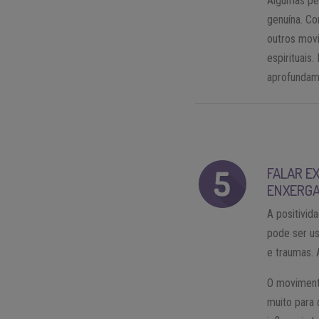
Algumas pe
genuína. Co
outros mov
espirituais
aprofundame
FALAR E
ENXERGA
A positivid
pode ser u
e traumas.
O movimento
muito para 