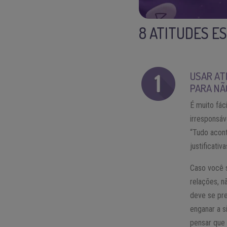
8 ATITUDES E
USAR AT
PARA NÃ
É muito fác
irresponsáv
“Tudo acon
justificati
Caso você 
relações, 
deve se pre
enganar a 
pensar que 