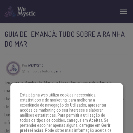
GUIA DE IEMANJÁ: TUDO SOBRE A RAINHA
DO MAR
Por
WEMYSTIC
Tempo de leitura:
3 min
Iemanjá, a Rainha do Mar, é a Orixá das águas salgadas, da
maternidade, fertilidade, proteção e sensibilidade. Uma das
Esta página web utiliza cookies necessários,
divindades mais populares do Brasil, é reverenciada em terreiros
estatísticos e de marketing, para melhorar a
experiência de navegação do Utilizador, apresentar
de Umbanda e Candomblé, além de ser amada por muitos que
acções de marketing do seu interesse e elaborar
buscam sua intercessão e bênçãos. Neste guia, reunimos
análises estatísticas. Para permitir a utilização de
todos os tipos de cookies, carregue em
Aceitar
. Se
informações essenciais sobre Iemanjá e links para artigos
pretender escolher apenas alguns, carregue em
Gerir
detalhados sobre diferentes aspectos de sua devoção.
preferências
. Pode obter mais informação acerca de