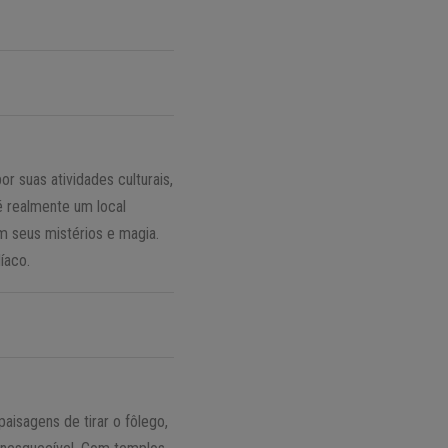
or suas atividades culturais,
 é realmente um local
m seus mistérios e magia.
íaco.
aisagens de tirar o fôlego,