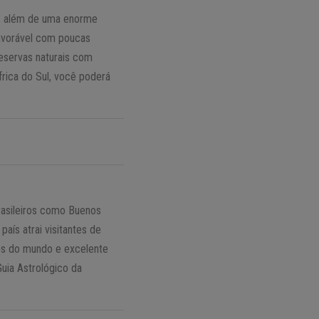
s, além de uma enorme
 favorável com poucas
reservas naturais com
frica do Sul, você poderá
brasileiros como Buenos
aís atrai visitantes de
os do mundo e excelente
uia Astrológico da