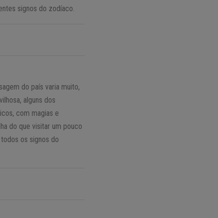
rentes signos do zodíaco.
sagem do país varia muito,
ilhosa, alguns dos
ticos, com magias e
lha do que visitar um pouco
r todos os signos do