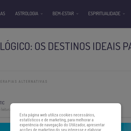
IAS
ASTROLOGIA
BEM-ESTAR
ESPIRITUALIDADE
LÓGICO: OS DESTINOS IDEAIS 
TERAPIAS ALTERNATIVAS
TIC
leitura:
6 min
Esta página web utiliza cookies necessários,
estatísticos e de marketing, para melhorar a
experiência de navegação do Utilizador, apresentar
acções de marketing do seu interesse e elaborar