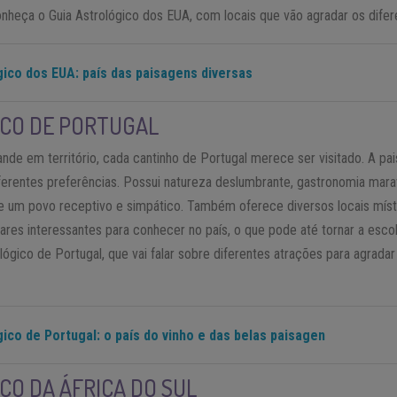
 Conheça o Guia Astrológico dos EUA, com locais que vão agradar os dife
gico dos EUA: país das paisagens diversas
ICO DE PORTUGAL
nde em território, cada cantinho de Portugal merece ser visitado. A pai
erentes preferências. Possui natureza deslumbrante, gastronomia marav
e um povo receptivo e simpático. Também oferece diversos locais mís
ugares interessantes para conhecer no país, o que pode até tornar a esco
ológico de Portugal, que vai falar sobre diferentes atrações para agrada
ico de Portugal: o país do vinho e das belas paisagen
CO DA ÁFRICA DO SUL