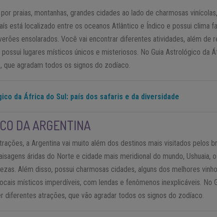
 por praias, montanhas, grandes cidades ao lado de charmosas vinícola
país está localizado entre os oceanos Atlântico e Índico e possui clima
erões ensolarados. Você vai encontrar diferentes atividades, além de 
ossui lugares místicos únicos e misteriosos. No Guia Astrológico da Á
s, que agradam todos os signos do zodíaco.
ico da África do Sul: país dos safaris e da diversidade
ICO DA ARGENTINA
rações, a Argentina vai muito além dos destinos mais visitados pelos 
aisagens áridas do Norte e cidade mais meridional do mundo, Ushuaia, o p
zas. Além disso, possui charmosas cidades, alguns dos melhores vinh
ocais místicos imperdíveis, com lendas e fenômenos inexplicáveis. No G
r diferentes atrações, que vão agradar todos os signos do zodíaco.