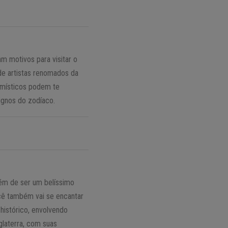
am motivos para visitar o
s de artistas renomados da
s místicos podem te
signos do zodíaco.
além de ser um belíssimo
ocê também vai se encantar
 histórico, envolvendo
nglaterra, com suas