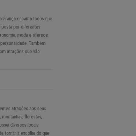
 a França encanta todos que
omposta por diferentes
stronomia, moda e oferece
 e personalidade. Também
 com atrações que vão
rentes atrações aos seus
 montanhas, florestas,
ossui diversos locais
de tornar a escolha do que