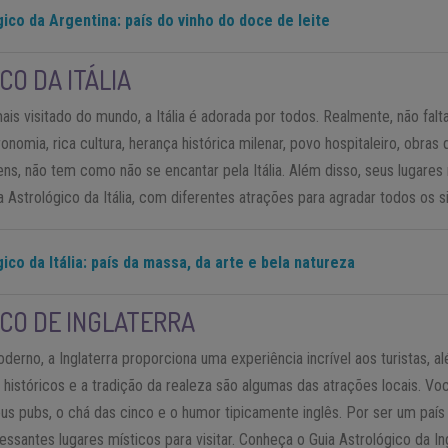
ico da Argentina: país do vinho do doce de leite
CO DA ITÁLIA
ais visitado do mundo, a Itália é adorada por todos. Realmente, não falt
onomia, rica cultura, herança histórica milenar, povo hospitaleiro, obra
gens, não tem como não se encantar pela Itália. Além disso, seus lugare
 Astrológico da Itália, com diferentes atrações para agradar todos os 
ico da Itália: país da massa, da arte e bela natureza
CO DE INGLATERRA
erno, a Inglaterra proporciona uma experiência incrível aos turistas, 
 históricos e a tradição da realeza são algumas das atrações locais. V
eus pubs, o chá das cinco e o humor tipicamente inglês. Por ser um país
ressantes lugares místicos para visitar. Conheça o Guia Astrológico da I