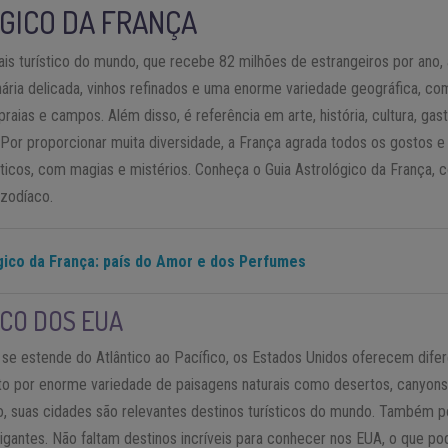
GICO DA FRANÇA
ais turístico do mundo, que recebe 82 milhões de estrangeiros por ano,
linária delicada, vinhos refinados e uma enorme variedade geográfica, c
aias e campos. Além disso, é referência em arte, história, cultura, ga
s. Por proporcionar muita diversidade, a França agrada todos os gostos
sticos, com magias e mistérios. Conheça o Guia Astrológico da França,
 zodíaco.
gico da França: país do Amor e dos Perfumes
CO DOS EUA
e se estende do Atlântico ao Pacífico, os Estados Unidos oferecem dife
sto por enorme variedade de paisagens naturais como desertos, canyons,
so, suas cidades são relevantes destinos turísticos do mundo. Também p
rigantes. Não faltam destinos incríveis para conhecer nos EUA, o que po