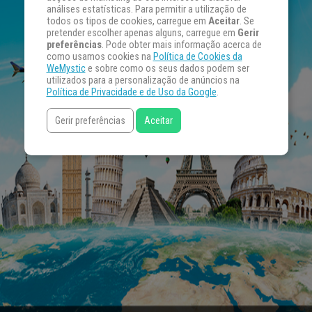
análises estatísticas. Para permitir a utilização de
todos os tipos de cookies, carregue em
Aceitar
. Se
pretender escolher apenas alguns, carregue em
Gerir
preferências
. Pode obter mais informação acerca de
como usamos cookies na
Política de Cookies da
WeMystic
e sobre como os seus dados podem ser
utilizados para a personalização de anúncios na
Política de Privacidade e de Uso da Google
.
Gerir preferências
Aceitar