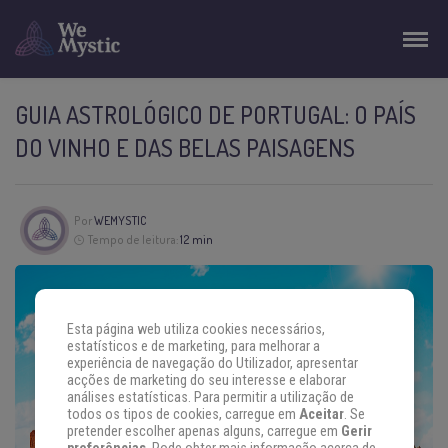
GUIA ASTROLÓGICO DE PORTUGAL: O PAÍS
DO VINHO E DAS BELAS PAISAGENS
Por
WEMYSTIC
Tempo de leitura:
12 min
Esta página web utiliza cookies necessários,
estatísticos e de marketing, para melhorar a
experiência de navegação do Utilizador, apresentar
acções de marketing do seu interesse e elaborar
análises estatísticas. Para permitir a utilização de
todos os tipos de cookies, carregue em
Aceitar
. Se
pretender escolher apenas alguns, carregue em
Gerir