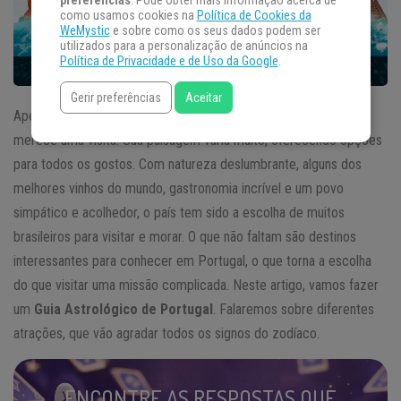
preferências
. Pode obter mais informação acerca de
como usamos cookies na
Política de Cookies da
WeMystic
e sobre como os seus dados podem ser
utilizados para a personalização de anúncios na
Política de Privacidade e de Uso da Google
.
Gerir preferências
Aceitar
Apesar de ser um país pequeno, cada cantinho de Portugal
merece uma visita. Sua paisagem varia muito, oferecendo opções
para todos os gostos. Com natureza deslumbrante, alguns dos
melhores vinhos do mundo, gastronomia incrível e um povo
simpático e acolhedor, o país tem sido a escolha de muitos
brasileiros para visitar e morar. O que não faltam são destinos
interessantes para conhecer em Portugal, o que torna a escolha
do que visitar uma missão complicada. Neste artigo, vamos fazer
um
Guia Astrológico de Portugal
. Falaremos sobre diferentes
atrações, que vão agradar todos os signos do zodíaco.
ENCONTRE AS RESPOSTAS QUE