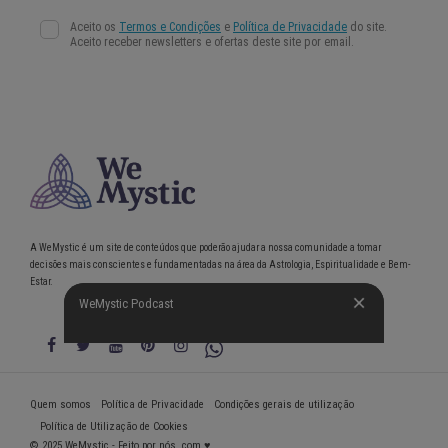
A WeMystic é um site de conteúdos que poderão ajudar a nossa comunidade a tomar
decisões mais conscientes e fundamentadas na área da Astrologia, Espiritualidade e Bem-
Estar.
WeMystic Podcast
WeMystic Podcast
Quem somos
Política de Privacidade
Condições gerais de utilização
Política de Utilização de Cookies
© 2025 WeMystic - Feito por nós, com ♥