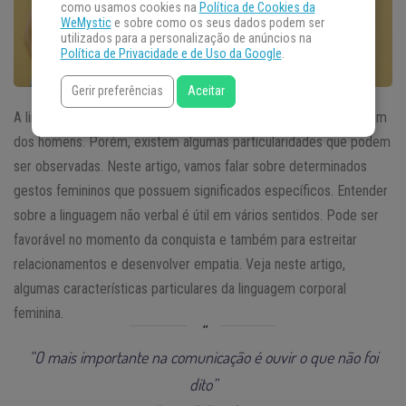
como usamos cookies na
Política de Cookies da
WeMystic
e sobre como os seus dados podem ser
utilizados para a personalização de anúncios na
Política de Privacidade e de Uso da Google
.
Gerir preferências
Aceitar
A linguagem corporal
feminina
não é muito diferente da linguagem
dos homens. Porém, existem algumas particularidades que podem
ser observadas. Neste artigo, vamos falar sobre determinados
gestos femininos que possuem significados específicos. Entender
sobre a linguagem não verbal é útil em vários sentidos. Pode ser
favorável no momento da conquista e também para estreitar
relacionamentos e desenvolver empatia. Veja neste artigo,
algumas características particulares da linguagem corporal
feminina.
“O mais importante na comunicação é ouvir o que não foi
dito”