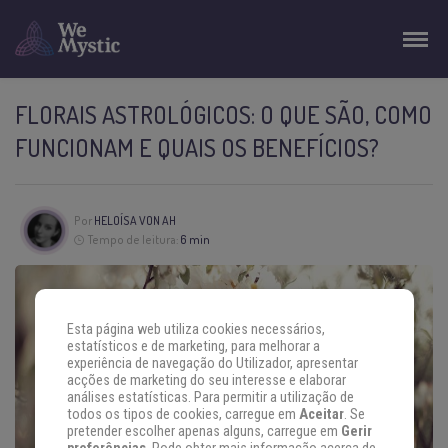
FLORAIS ASTROLÓGICOS: O QUE SÃO, COMO
FUNCIONAM E QUAIS OS BENEFÍCIOS?
Por
HELOÍSA VON AH
Tempo de leitura:
6 min
Esta página web utiliza cookies necessários,
estatísticos e de marketing, para melhorar a
experiência de navegação do Utilizador, apresentar
acções de marketing do seu interesse e elaborar
análises estatísticas. Para permitir a utilização de
todos os tipos de cookies, carregue em
Aceitar
. Se
pretender escolher apenas alguns, carregue em
Gerir