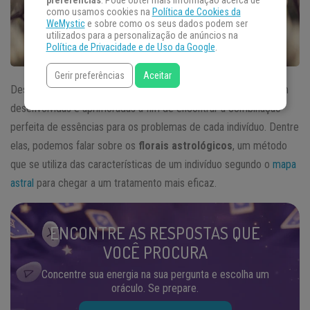
preferências
. Pode obter mais informação acerca de
como usamos cookies na
Política de Cookies da
WeMystic
e sobre como os seus dados podem ser
utilizados para a personalização de anúncios na
Política de Privacidade e de Uso da Google
.
Gerir preferências
Aceitar
Desde o surgimento dos sistemas florais, muitas técnicas foram
desenvolvidas e aprimoradas a fim de encontrar a combinação
perfeita de essências para os problemas de cada indivíduo. Dentre
elas, podemos falar sobre os
florais astrológicos
, um método
que se utiliza das características de um indivíduo segundo o
mapa
astral
para chegar a um tratamento mais eficaz.
ENCONTRE AS RESPOSTAS QUE
VOCÊ PROCURA
Concentre sua energia na sua pergunta e escolha um
oráculo. Se prepare.