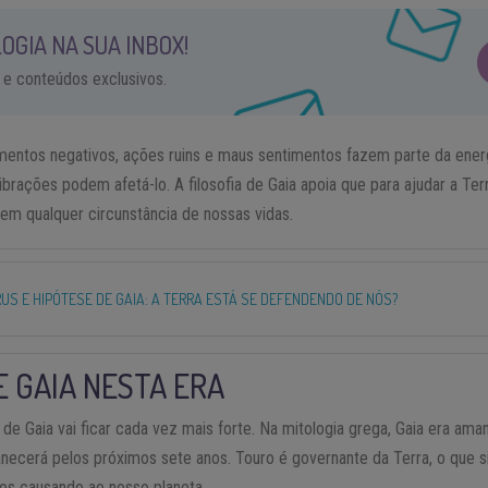
OGIA NA SUA INBOX!
 e conteúdos exclusivos.
mentos negativos, ações ruins e maus sentimentos fazem parte da energ
ações podem afetá-lo. A filosofia de Gaia apoia que para ajudar a Ter
em qualquer circunstância de nossas vidas.
US E HIPÓTESE DE GAIA: A TERRA ESTÁ SE DEFENDENDO DE NÓS?
E GAIA NESTA ERA
a de Gaia vai ficar cada vez mais forte. Na mitologia grega, Gaia era am
necerá pelos próximos sete anos. Touro é governante da Terra, o que 
os causando ao nosso planeta.