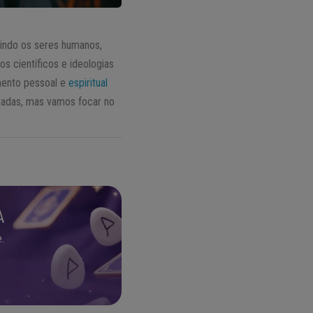
uindo os seres humanos,
s científicos e ideologias
imento pessoal e
espiritual
etadas, mas vamos focar no
A
.