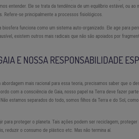
mos entender. Ele se trata da tendência de um equilíbrio estável, ou ao
. Refere-se principalmente a processos fisiológicos.
 a biosfera funciona como um sistema auto-organizado. Ele age para per
usível, existem outros mais radicais que não são apoiados por fragment
 GAIA E NOSSA RESPONSABILIDADE ESP
bordagem mais racional para essa teoria, precisamos saber que o dese
rdo com a consciência de Gaia, nosso papel na Terra deve fazer parte d
Não estamos separados do todo, somos filhos da Terra e do Sol, como 
gir para proteger o planeta. Tais ações podem ser reciclagem, proteger
is, reduzir o consumo de plástico etc. Mas não termina aí.