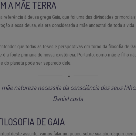
M A MÃE TERRA
a referência à deusa grega Gaia, que foi uma das divindades primordiai
ção a essa deusa, ela era considerada a mãe ancestral de toda a vida. P
 entender que todas as teses e perspectivas em torno da filosofia de 
ue é a fonte primária de nossa existência. Portanto, como mãe e filho 
ce do planeta pode ser separado dele.
 mãe natureza necessita da consciência dos seus filho
Daniel costa
 FILOSOFIA DE GAIA
iritual deste assunto, vamos falar um pouco sobre sua abordagem cient