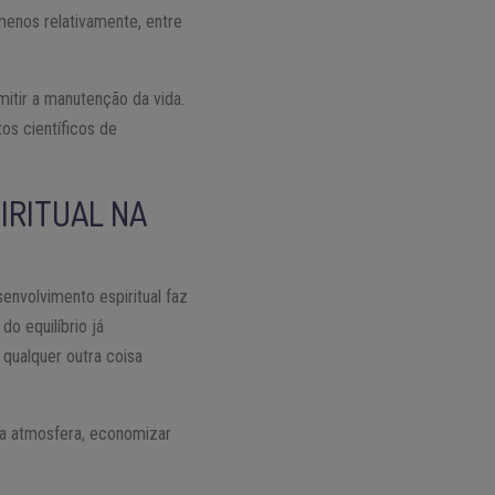
 menos relativamente, entre
mitir a manutenção da vida.
os científicos de
IRITUAL NA
nvolvimento espiritual faz
o equilíbrio já
qualquer outra coisa
 a atmosfera, economizar