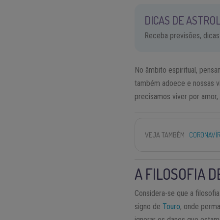
DICAS DE ASTROL
Receba previsões, dicas
No âmbito espiritual, pensa
também adoece e nossas vibr
precisamos viver por amor, 
VEJA TAMBÉM
CORONAVÍR
A FILOSOFIA D
Considera-se que a filosofi
signo de
Touro
, onde perma
ignorar os danos que estam