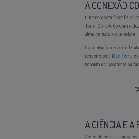
A CONEXÃO CO
O nome desta filosofia é um
Terra. De acordo com a devo
alma de tudo o que existe.
Com tal informação, é fácil
respeito pela
Mãe Terra
, q
nenhum ser existente na fa
“A
A CIÊNCIA E A
Antes de entrar na área esp