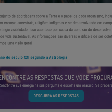
njunto de abordagens sobre a Terra e o papel de cada organismo, incl
m crenças ancestrais, religiões indígenas e se desenvolvendo em campo
ia atingiu visibilidade. Isso acontece por causa da conexão do desenvolv
e vida sustentável. As informações são diversas e difíceis de ser col
rmos uma visão geral.
 ano do século XXI segundo a Astrologia
ENCONTRE AS RESPOSTAS QUE VOCÊ PROCUR
Concentre sua energia na sua pergunta e escolha um oráculo. Se prepare
DESCUBRA AS RESPOSTAS