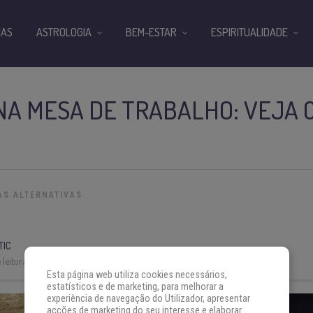
IAS
ASTROLOGIA
BEM-ESTAR
ESPIRITUALIDADE
NA MESA DE TRABALHO: VEJA
AS ALTERNATIVAS
TIC
leitura:
4 min
Esta página web utiliza cookies necessários,
estatísticos e de marketing, para melhorar a
experiência de navegação do Utilizador, apresentar
acções de marketing do seu interesse e elaborar