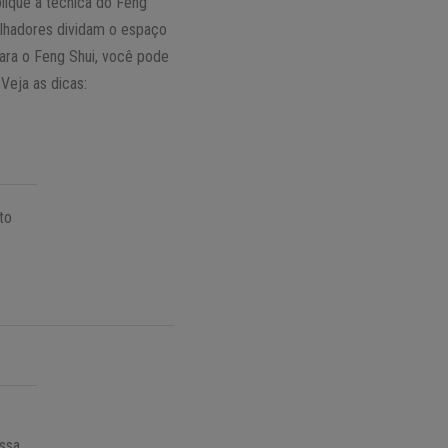
lique a técnica do Feng
alhadores dividam o espaço
para o Feng Shui, você pode
 Veja as dicas:
to
essa