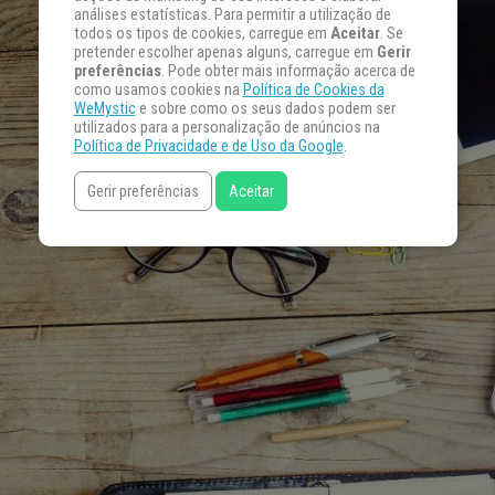
análises estatísticas. Para permitir a utilização de
todos os tipos de cookies, carregue em
Aceitar
. Se
pretender escolher apenas alguns, carregue em
Gerir
preferências
. Pode obter mais informação acerca de
como usamos cookies na
Política de Cookies da
WeMystic
e sobre como os seus dados podem ser
utilizados para a personalização de anúncios na
Política de Privacidade e de Uso da Google
.
Gerir preferências
Aceitar