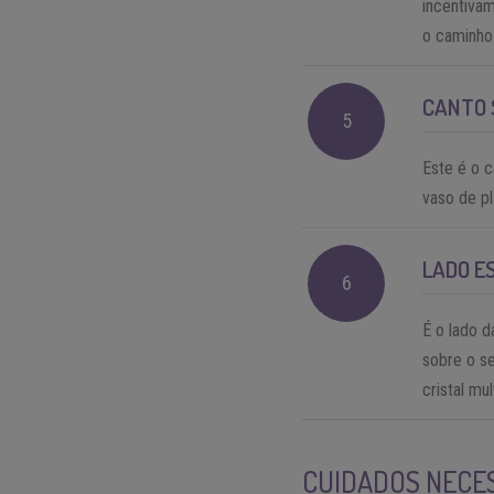
incentivam
o caminho 
CANTO 
5
Este é o c
vaso de pl
LADO E
6
É o lado d
sobre o s
cristal mu
CUIDADOS NECES