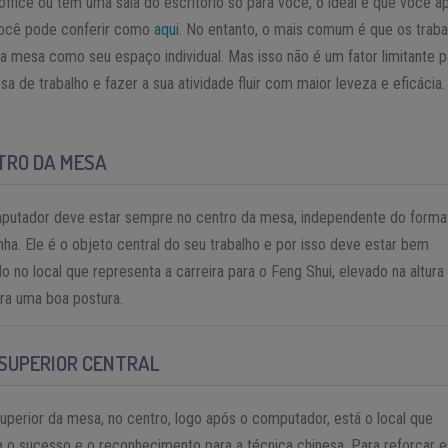
fice ou tem uma sala do escritório só para você, o ideal é que você ap
você pode conferir como
aqui
. No entanto, o mais comum é que os trab
a mesa como seu espaço individual. Mas isso não é um fator limitante 
a de trabalho e fazer a sua atividade fluir com maior leveza e eficácia.
TRO DA MESA
putador deve estar sempre no centro da mesa, independente do forma
nha. Ele é o objeto central do seu trabalho e por isso deve estar bem
o no local que representa a carreira para o Feng Shui, elevado na altura
ara uma boa postura.
SUPERIOR CENTRAL
uperior da mesa, no centro, logo após o computador, está o local que
a o sucesso e o reconhecimento para a técnica chinesa. Para reforçar 