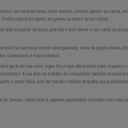
rtantes em cima da mesa, como tesoura, estilete, abridor de cartas, et
. Prefira colocá-los dentro da gaveta ou dentro de um estojo.
ra do lado esquerdo da mesa, pois não é bom deixar o seu canto da pros
empre! Se sua mesa estiver desorganizada, cheia de papeis inúteis, lixo
Shui. Organização é imprescindível.
ma geral em sua mesa: jogue fora o que não precisa mais, organize o e
 computador). A sua área de trabalho do computador também precisa fica
uanto a mesa física, área de trabalho confusa atrapalha sua produtivida
se for preciso, utilize post-it (aqueles papeizinhos coloridos com cola) 
.