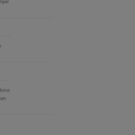
omper
m
livros
 um