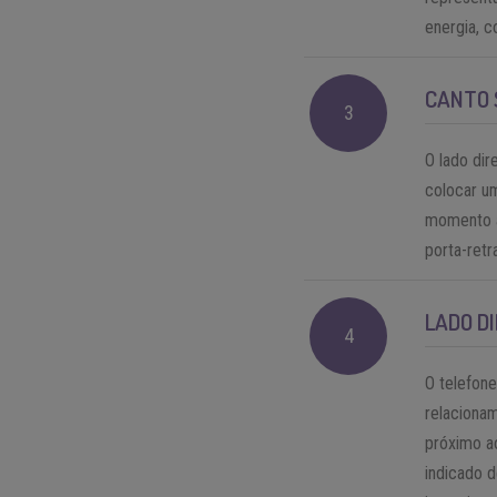
energia, c
CANTO 
3
O lado dir
colocar u
momento a
porta-retr
LADO D
4
O telefone
relacionam
próximo ao
indicado d