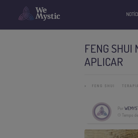
NOTÍC
FENG SHUI 
APLICAR
»
FENG SHUI
TERAPI
Por
WEMYS
Tempo de 