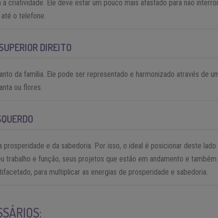
 a criatividade. Ele deve estar um pouco mais afastado para não interr
até o telefone.
SUPERIOR DIREITO
anto da família. Ele pode ser representado e harmonizado através de u
anta ou flores.
SQUERDO
a prosperidade e da sabedoria. Por isso, o ideal é posicionar deste lado 
eu trabalho e função, seus projetos que estão em andamento e também
ltifacetado, para multiplicar as energias de prosperidade e sabedoria.
SÁRIOS: