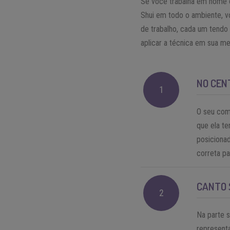
Se você trabalha em home of
Shui em todo o ambiente, 
de trabalho, cada um tendo 
aplicar a técnica em sua mes
NO CEN
1
O seu com
que ela te
posicionad
correta p
CANTO 
2
Na parte s
represent