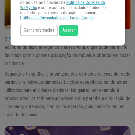
como usamos cookies na
Política de Cookies da
WeMystic
e sobre como os seus dados podem ser
utilizados para a personalização de anúncios na
Política de Privacidade e de Uso da Google
.
Gerir preferências
Aceitar
O
Feng Shui
, técnica ancestral da China, se baseia na ideia de
equilíbrio do fluxo energético a nossa volta, o que pode ser muito
facilitado com a correta disposição de móveis e objetos em nossa
residência.
Segundo o Feng Shui, a orientação dos cômodos da casa de modo
particular e individual simboliza funções específicas, sendo estes
utilizados para atividades distintas. No quarto, por exemplo é
preciso criar um ambiente agradável e que permita a circulação de
uma energia tranquila, sem muita agitação, pois consiste em um
local de descanso.