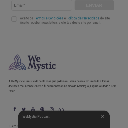
A WeMystic é um site de conteúdos que poderão ajudar a nossa comunidade a tomar
decisões mais conscientes e fundamentadas na área da Astrologia, Espiritualidade e Bem-
Estar.
WeMystic Podcast
WeMystic Podcast
Quem somos
Política de Privacidade
Condições gerais de utilização