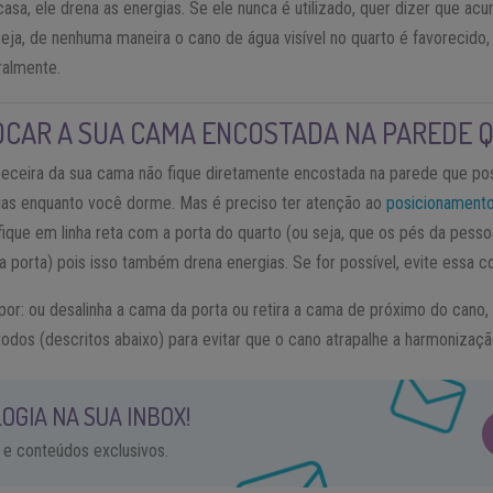
casa, ele drena as energias. Se ele nunca é utilizado, quer dizer que ac
seja, de nenhuma maneira o cano de água visível no quarto é favorecido,
ralmente.
OCAR A SUA CAMA ENCOSTADA NA PAREDE 
beceira da sua cama não fique diretamente encostada na parede que poss
ias enquanto você dorme. Mas é preciso ter atenção ao
posicionament
fique em linha reta com a porta do quarto (ou seja, que os pés da pess
 porta) pois isso também drena energias. Se for possível, evite essa 
por: ou desalinha a cama da porta ou retira a cama de próximo do cano,
todos (descritos abaixo) para evitar que o cano atrapalhe a harmonizaç
OGIA NA SUA INBOX!
 e conteúdos exclusivos.