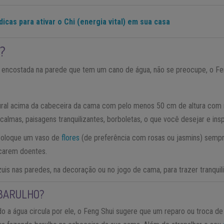
dicas para ativar o Chi (energia vital) em sua casa
?
r encostada na parede que tem um cano de água, não se preocupe, o F
ural acima da cabeceira da cama com pelo menos 50 cm de altura com 
lmas, paisagens tranquilizantes, borboletas, o que você desejar e insp
coloque um vaso de
flores
(de preferência com rosas ou jasmins) sempr
icarem doentes.
zuis nas paredes, na decoração ou no jogo de cama, para trazer tranquil
 BARULHO?
o a água circula por ele, o Feng Shui sugere que um reparo ou troca de 