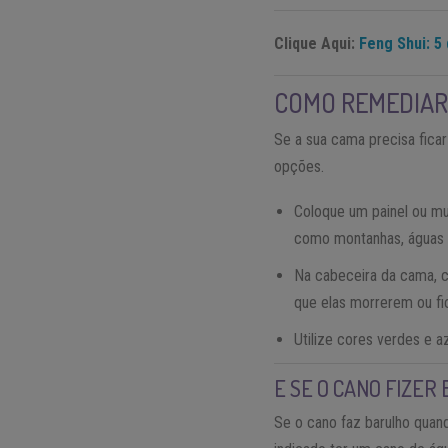
Clique Aqui:
Feng Shui: 5 
COMO REMEDIAR
Se a sua cama precisa fica
opções.
Coloque um painel ou m
como montanhas, águas ca
Na cabeceira da cama, 
que elas morrerem ou f
Utilize cores verdes e a
E SE O CANO FIZER
Se o cano faz barulho quand