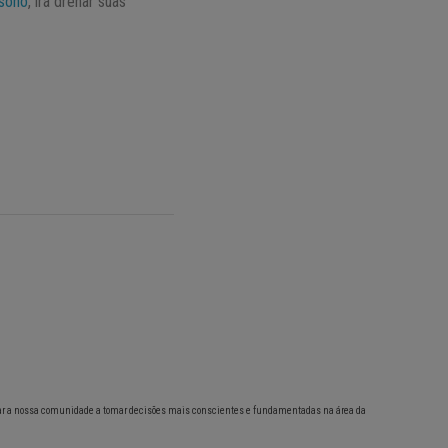
sono
, irá drenar suas
ar a nossa comunidade a tomar decisões mais conscientes e fundamentadas na área da