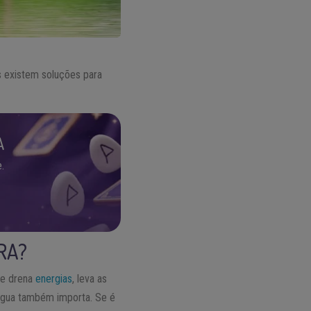
s existem soluções para
A
.
RA?
le drena
energias
, leva as
 água também importa. Se é