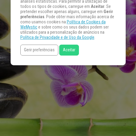
análises estatísticas. Para permitir a utilização de
todos os tipos de cookies, carregue em
Aceitar
. Se
pretender escolher apenas alguns, carregue em
Gerir
preferências
. Pode obter mais informação acerca de
como usamos cookies na
Política de Cookies da
WeMystic
e sobre como os seus dados podem ser
utilizados para a personalização de anúncios na
Política de Privacidade e de Uso da Google
.
Gerir preferências
Aceitar