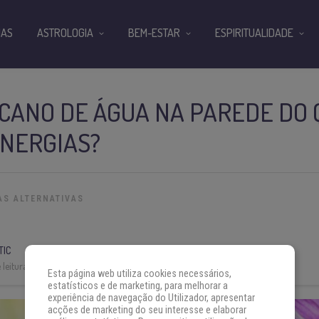
IAS
ASTROLOGIA
BEM-ESTAR
ESPIRITUALIDADE
 CANO DE ÁGUA NA PAREDE DO
ENERGIAS?
AS ALTERNATIVAS
TIC
leitura:
3 min
Esta página web utiliza cookies necessários,
estatísticos e de marketing, para melhorar a
experiência de navegação do Utilizador, apresentar
acções de marketing do seu interesse e elaborar