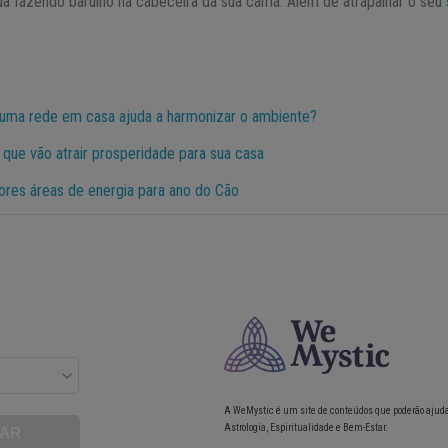
ua fazendo barulho na cabeceira da sua cama. Além de atrapalhar o seu
r uma rede em casa ajuda a harmonizar o ambiente?
 que vão atrair prosperidade para sua casa
ores áreas de energia para ano do Cão
A WeMystic é um site de conteúdos que poderão ajud
Astrologia, Espiritualidade e Bem-Estar.