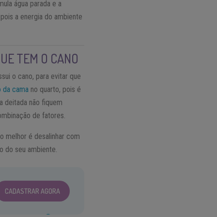
umula água parada e a
 pois a energia do ambiente
QUE TEM O CANO
ui o cano, para evitar que
o da cama
no quarto, pois é
oa deitada não fiquem
combinação de fatores.
 o melhor é desalinhar com
ão do seu ambiente.
CADASTRAR AGORA