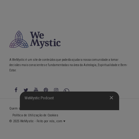
A WeMystic é um site de conteúdos que poderão ajudar a nossa comunidade a tomar
decisões mais conscientes e fundamentadas na área da Astrologia, Espiritualidade e Bem-
Estar.
WeMystic Podcast
WeMystic Podcast
Quem somos
Política de Privacidade
Condições gerais de utilização
Política de Utilização de Cookies
© 2025 WeMystic - Feito por nós, com ♥