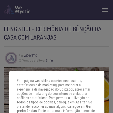
FENG SHUI – CERIMÔNIA DE BÊNÇÃO DA
CASA COM LARANJAS
Por
WEMYSTIC
Tempo de leitura:
5 min
Esta página web utiliza cookies necessários,
estatísticos e de marketing, para melhorar a
experiência de navegação do Utilizador, apresentar
acções de marketing do seu interesse e elaborar
análises estatísticas. Para permitir a utilização de
todos os tipos de cookies, carregue em
Aceitar
. Se
pretender escolher apenas alguns, carregue em
Gerir
preferências
. Pode obter mais informação acerca de