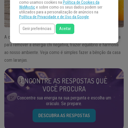
como usamos cookies na
Política de Cookies da
WeMystic
e sobre como os seus dados podem ser
utilizados para a personalização de anúncios na
Política de Privacidade e de Uso da Google
.
Gerir preferências
Aceitar
A cerimônia de bênção da casa com laranja do
Feng Shui
é feita
para remover a energia chi negativa, trazer equilíbrio e harmonia
ao nosso ambiente. Veja como é simples fazer a bênção da casa
com laranjas.
ENCONTRE AS RESPOSTAS QUE
VOCÊ PROCURA
Concentre sua energia na sua pergunta e escolha um
oráculo. Se prepare.
DESCUBRA AS RESPOSTAS