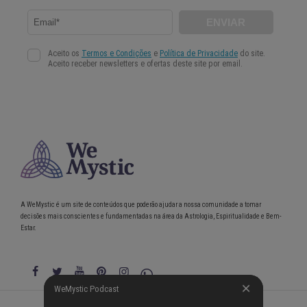
A WeMystic é um site de conteúdos que poderão ajudar a nossa comunidade a tomar
decisões mais conscientes e fundamentadas na área da Astrologia, Espiritualidade e Bem-
Estar.
WeMystic Podcast
WeMystic Podcast