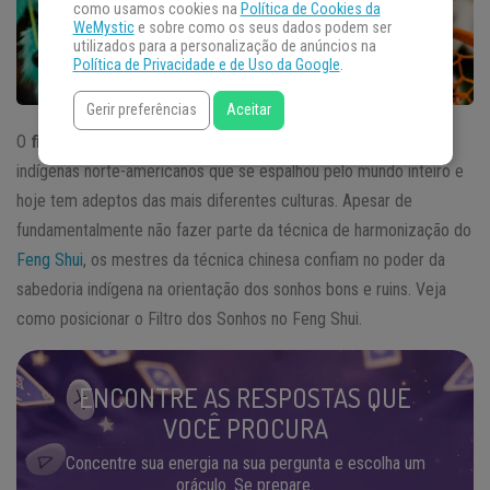
como usamos cookies na
Política de Cookies da
WeMystic
e sobre como os seus dados podem ser
utilizados para a personalização de anúncios na
Política de Privacidade e de Uso da Google
.
Gerir preferências
Aceitar
O
filtro dos sonhos
é um artigo de proteção dos nativos
indígenas norte-americanos que se espalhou pelo mundo inteiro e
hoje tem adeptos das mais diferentes culturas. Apesar de
fundamentalmente não fazer parte da técnica de harmonização do
Feng Shui
, os mestres da técnica chinesa confiam no poder da
sabedoria indígena na orientação dos sonhos bons e ruins. Veja
como posicionar o Filtro dos Sonhos no Feng Shui.
ENCONTRE AS RESPOSTAS QUE
VOCÊ PROCURA
Concentre sua energia na sua pergunta e escolha um
oráculo. Se prepare.