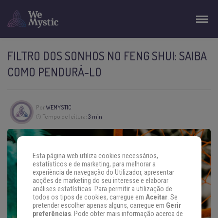
FILTRO DOS SONHOS NO FENG SHUI: SAIBA
COMO PENDURÁ-LO
Por
WEMYSTIC
Tempo de leitura:
3 min
Esta página web utiliza cookies necessários,
estatísticos e de marketing, para melhorar a
experiência de navegação do Utilizador, apresentar
acções de marketing do seu interesse e elaborar
análises estatísticas. Para permitir a utilização de
todos os tipos de cookies, carregue em
Aceitar
. Se
pretender escolher apenas alguns, carregue em
Gerir
preferências
. Pode obter mais informação acerca de