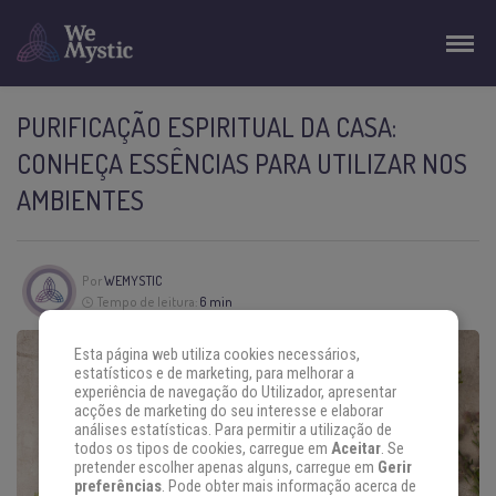
PURIFICAÇÃO ESPIRITUAL DA CASA:
CONHEÇA ESSÊNCIAS PARA UTILIZAR NOS
AMBIENTES
Por
WEMYSTIC
Tempo de leitura:
6 min
Esta página web utiliza cookies necessários,
estatísticos e de marketing, para melhorar a
experiência de navegação do Utilizador, apresentar
acções de marketing do seu interesse e elaborar
análises estatísticas. Para permitir a utilização de
todos os tipos de cookies, carregue em
Aceitar
. Se
pretender escolher apenas alguns, carregue em
Gerir
preferências
. Pode obter mais informação acerca de