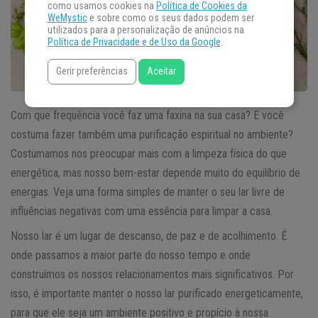
como usamos cookies na
Política de Cookies da
WeMystic
e sobre como os seus dados podem ser
utilizados para a personalização de anúncios na
Política de Privacidade e de Uso da Google
.
Gerir preferências
Aceitar
Com que frequência você faz uma faxina na sua casa? E você
costuma fazer também uma purificação espiritual no ambiente?
Costumamos nos preocupar mais com a limpeza física do que
energética, mas nosso bem-estar depende muito do equilíbrio de
energias. Veja uma forma simples de manter o seu lar livre de
influências negativas com uma essência para limpar a casa.
Nosso lar é um lugar de descanso, de paz e de acolhimento. É
onde passamos a maior parte do nosso tempo e onde
construímos os nossos relacionamentos mais significativos. Por
isso, é importante manter o nosso lar purificado energeticamente,
para que ele seja um ambiente positivo e propício à nossa