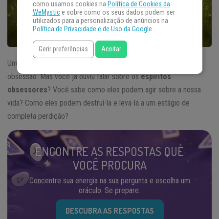
como usamos cookies na
Política de Cookies da
WeMystic
e sobre como os seus dados podem ser
utilizados para a personalização de anúncios na
Política de Privacidade e de Uso da Google
.
Gerir preferências
Aceitar
Um assunto muito polêmico entre a nossa sociedade é a
obsessão. Mas você já ouviu falar sobre os
espíritos
obsessores
? Você sabe como eles podem agir sobre a nossa
vida? Como eles podem destruí-la e leva-la a um estágio de
completa perdição?
ENCONTRE AS RESPOSTAS QUE
VOCÊ PROCURA
Concentre sua energia na sua pergunta e escolha um
oráculo. Se prepare.
DESCUBRA AS RESPOSTAS