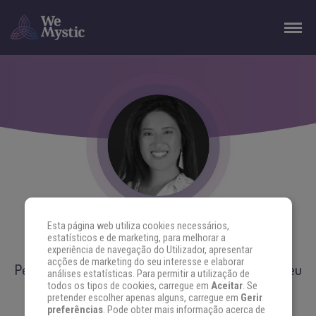
Esta página web utiliza cookies necessários,
estatísticos e de marketing, para melhorar a
DANIELLE WANG
experiência de navegação do Utilizador, apresentar
acções de marketing do seu interesse e elaborar
Permita-se silenciar a sua mente e siga a voz do seu
análises estatísticas. Para permitir a utilização de
coração
todos os tipos de cookies, carregue em
Aceitar
. Se
pretender escolher apenas alguns, carregue em
Gerir
preferências
. Pode obter mais informação acerca de
“Missão: facilitar o direcionamento e evolução da