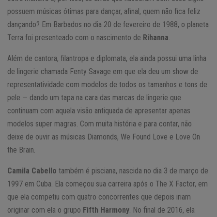
possuem músicas ótimas para dançar, afinal, quem não fica feliz
dançando? Em Barbados no dia 20 de fevereiro de 1988, o planeta
Terra foi presenteado com o nascimento de
Rihanna
.
Além de cantora, filantropa e diplomata, ela ainda possui uma linha
de lingerie chamada Fenty Savage em que ela deu um show de
representatividade com modelos de todos os tamanhos e tons de
pele — dando um tapa na cara das marcas de lingerie que
continuam com aquela visão antiquada de apresentar apenas
modelos super magras. Com muita história e para contar, não
deixe de ouvir as músicas Diamonds, We Found Love e Love On
the Brain.
Camila Cabello
também é pisciana, nascida no dia 3 de março de
1997 em Cuba. Ela começou sua carreira após o The X Factor, em
que ela competiu com quatro concorrentes que depois iriam
originar com ela o grupo
Fifth Harmony
. No final de 2016, ela