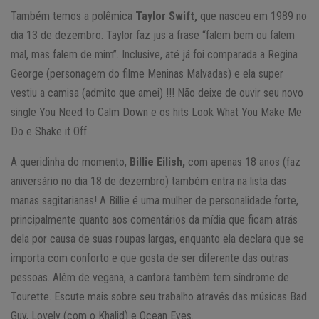
Também temos a polêmica
Taylor Swift,
que nasceu em 1989 no
dia 13 de dezembro. Taylor faz jus a frase “falem bem ou falem
mal, mas falem de mim”. Inclusive, até já foi comparada a Regina
George (personagem do filme Meninas Malvadas) e ela super
vestiu a camisa (admito que amei) !!! Não deixe de ouvir seu novo
single You Need to Calm Down e os hits Look What You Make Me
Do e Shake it Off.
A queridinha do momento,
Billie Eilish,
com apenas 18 anos (faz
aniversário no dia 18 de dezembro) também entra na lista das
manas sagitarianas! A Billie é uma mulher de personalidade forte,
principalmente quanto aos comentários da mídia que ficam atrás
dela por causa de suas roupas largas, enquanto ela declara que se
importa com conforto e que gosta de ser diferente das outras
pessoas. Além de vegana, a cantora também tem síndrome de
Tourette. Escute mais sobre seu trabalho através das músicas Bad
Guy, Lovely (com o Khalid) e Ocean Eyes.