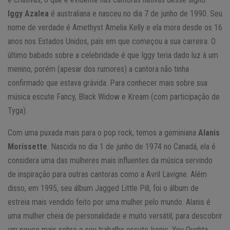
Iggy Azalea
é australiana e nasceu no dia 7 de junho de 1990. Seu
nome de verdade é Amethyst Amelia Kelly e ela mora desde os 16
anos nos Estados Unidos, país em que começou a sua carreira. O
último babado sobre a celebridade é que Iggy teria dado luz à um
menino, porém (apesar dos rumores) a cantora não tinha
confirmado que estava grávida. Para conhecer mais sobre sua
música escute Fancy, Black Widow e Kream (com participação de
Tyga).
Com uma puxada mais para o pop rock, temos a geminiana
Alanis
Morissette
. Nascida no dia 1 de junho de 1974 no Canadá, ela é
considera uma das mulheres mais influentes da música servindo
de inspiração para outras cantoras como a Avril Lavigne. Além
disso, em 1995, seu álbum Jagged Little Pill, foi o álbum de
estreia mais vendido feito por uma mulher pelo mundo. Alanis é
uma mulher cheia de personalidade e muito versátil; para descobrir
um pouco mais sobre o seu trabalho escute Ironic, You Oughta