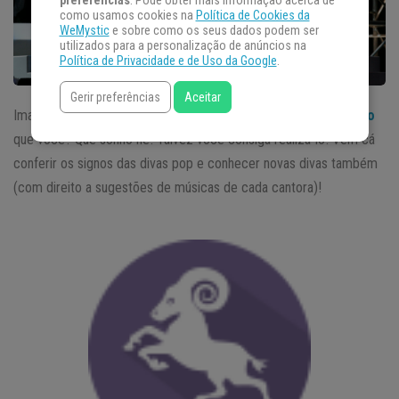
preferências
. Pode obter mais informação acerca de
como usamos cookies na
Política de Cookies da
WeMystic
e sobre como os seus dados podem ser
utilizados para a personalização de anúncios na
Política de Privacidade e de Uso da Google
.
Gerir preferências
Aceitar
Imagina descobrir que sua diva pop favorita tem o mesmo
signo
que você? Que sonho né! Talvez você consiga realizá-lo! Vem cá
conferir os signos das divas pop e conhecer novas divas também
(com direito a sugestões de músicas de cada cantora)!