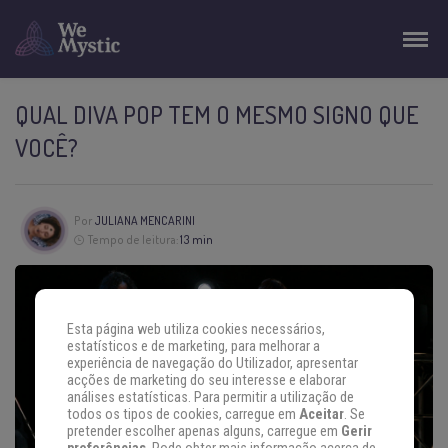
QUAL DIVA POP TEM O MESMO SIGNO QUE
VOCÊ?
Por
JULIANA MENCARINI
Tempo de leitura:
13 min
Esta página web utiliza cookies necessários,
estatísticos e de marketing, para melhorar a
experiência de navegação do Utilizador, apresentar
acções de marketing do seu interesse e elaborar
análises estatísticas. Para permitir a utilização de
todos os tipos de cookies, carregue em
Aceitar
. Se
pretender escolher apenas alguns, carregue em
Gerir