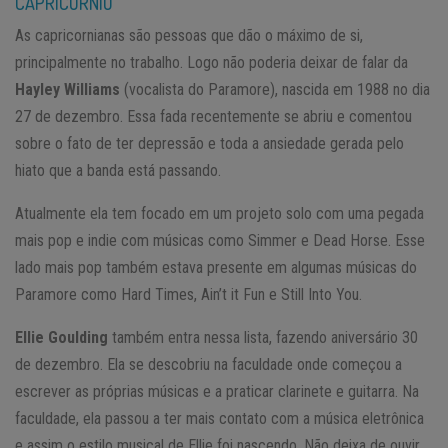
CAPRICÓRNIO
As capricornianas são pessoas que dão o máximo de si,
principalmente no trabalho. Logo não poderia deixar de falar da
Hayley Williams
(vocalista do Paramore), nascida em 1988 no dia
27 de dezembro. Essa fada recentemente se abriu e comentou
sobre o fato de ter depressão e toda a ansiedade gerada pelo
hiato que a banda está passando.
Atualmente ela tem focado em um projeto solo com uma pegada
mais pop e indie com músicas como Simmer e Dead Horse. Esse
lado mais pop também estava presente em algumas músicas do
Paramore como Hard Times, Ain’t it Fun e Still Into You.
Ellie Goulding
também entra nessa lista, fazendo aniversário 30
de dezembro. Ela se descobriu na faculdade onde começou a
escrever as próprias músicas e a praticar clarinete e guitarra. Na
faculdade, ela passou a ter mais contato com a música eletrônica
e assim o estilo musical de Ellie foi nascendo. Não deixa de ouvir