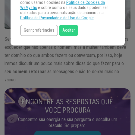
como usamos cookies na
Política de Cookies da
WeMystic
e sobre como os seus dados podem ser
utilizados para a personalização de anúncios na
Política de Privacidade e de Uso da Google
.
Gerir preferências
Aceitar
Sempre quando falamos de
relacionamentos
, nunca podemos nos
esquecer que não apenas o homem, mas a mulher também deve
ter domínio do que ambos fazem ou conversam, por isso, hoje
iremos discutir um pouco mais sobre dicas do que fazer para o
seu
homem retornar
as mensagens e não te deixar mais no
vácuo.
ENCONTRE AS RESPOSTAS QUE
VOCÊ PROCURA
Concentre sua energia na sua pergunta e escolha um
oráculo. Se prepare.