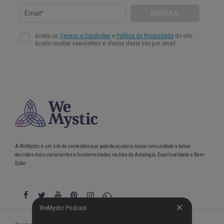
A WeMystic é um site de conteúdos que poderão ajudar a nossa comunidade a tomar
decisões mais conscientes e fundamentadas na área da Astrologia, Espiritualidade e Bem-
Estar.
WeMystic Podcast
WeMystic Podcast