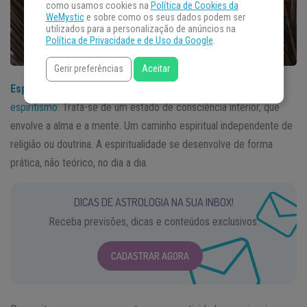
como usamos cookies na
Política de Cookies da
WeMystic
e sobre como os seus dados podem ser
utilizados para a personalização de anúncios na
Política de Privacidade e de Uso da Google
.
Gerir preferências
Aceitar
Espiritualidade
nada tem a ver com religião ou
crença
, nem
espiritismo
. Trata-se de um estado de consciência interior, que
envolve a alma e a mente. Um caminho espiritual independente de
religião ou doutrina. A espiritualidade se desenvolve de forma
prática, não teórico, no dia a dia.
DICAS DE ASTROLOGIA NA SUA INBOX!
Receba previsões, dicas e conteúdos exclusivos.
CADASTRAR AGORA