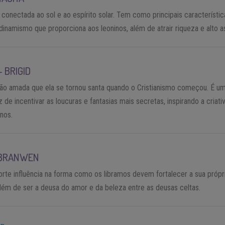
conectada ao sol e ao espírito solar. Tem como principais característic
inamismo que proporciona aos leoninos, além de atrair riqueza e alto as
–
BRIGID
 tão amada que ela se tornou santa quando o Cristianismo começou. É u
 de incentivar as loucuras e fantasias mais secretas, inspirando a criati
anos.
BRANWEN
rte influência na forma como os libramos devem fortalecer a sua própr
além de ser a deusa do amor e da beleza entre as deusas celtas.