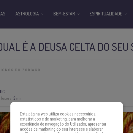
IAS
ASTROLOGIA
BEM-ESTAR
ESPIRITUALIDADE
UAL É A DEUSA CELTA DO SEU 
SIGNOS DO ZODÍACO
TIC
leitura:
3 min
Esta página web utiliza cookies necessários,
estatísticos e de marketing, para melhorar a
experiência de navegação do Utilizador, apresentar
acções de marketing do seu interesse e elaborar