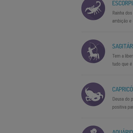
ESCORP
Rainha dos 
ambição e 
SAGITÁR
Tem a libe
tudo que é
CAPRICÓ
Deusa do p
positiva p
AQUÁRI