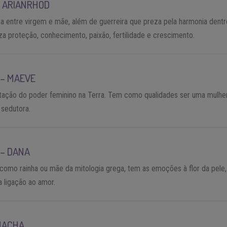
–
ARIANRHOD
a entre virgem e mãe, além de guerreira que preza pela harmonia dentr
iza proteção, conhecimento, paixão, fertilidade e crescimento.
–
MAEVE
tação do poder feminino na Terra. Tem como qualidades ser uma mulhe
 sedutora.
–
DANA
como rainha ou mãe da mitologia grega, tem as emoções à flor da pele,
a ligação ao amor.
MACHA