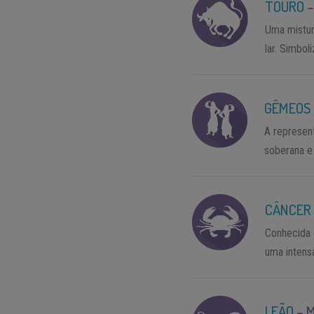
TOURO
Uma mistur
lar. Simbol
GÊMEOS
A represen
soberana e
CÂNCER
Conhecida 
uma intens
LEÃO
–