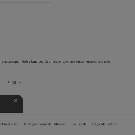
ar a nossa comunidade a tomar decisões mais conscientes e fundamentadas na área da
PT-BR
de Privacidade
Condições gerais de utilização
Política de Utilização de Cookies