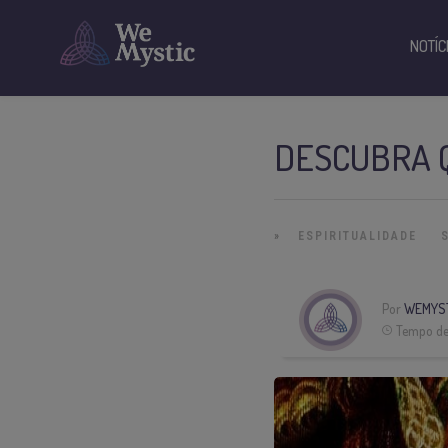
NOTÍC
DESCUBRA Q
»
ESPIRITUALIDADE
Por
WEMYS
Tempo de 