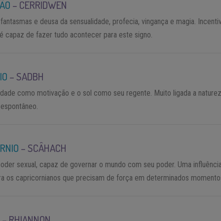
IÃO
–
CERRIDWEN
fantasmas e deusa da sensualidade, profecia, vingança e magia. Incenti
é capaz de fazer tudo acontecer para este signo.
IO
–
SADBH
rdade como motivação e o sol como seu regente. Muito ligada a naturez
 espontâneo.
RNIO
–
SCÂHACH
oder sexual, capaz de governar o mundo com seu poder. Uma influênci
ara os capricornianos que precisam de força em determinados momento
O
–
RHIANNON