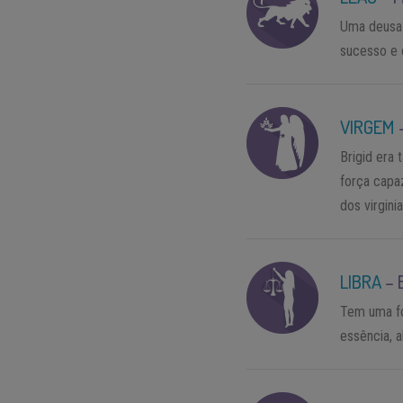
Uma deusa 
sucesso e d
VIRGEM
Brigid era
força capaz
dos virgini
LIBRA
–
Tem uma fo
essência, 