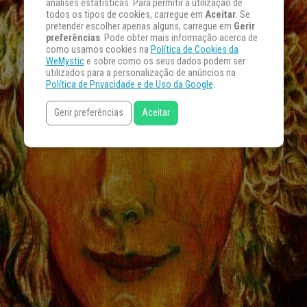
análises estatísticas. Para permitir a utilização de
todos os tipos de cookies, carregue em
Aceitar
. Se
pretender escolher apenas alguns, carregue em
Gerir
preferências
. Pode obter mais informação acerca de
como usamos cookies na
Política de Cookies da
WeMystic
e sobre como os seus dados podem ser
utilizados para a personalização de anúncios na
Política de Privacidade e de Uso da Google
.
Gerir preferências
Aceitar