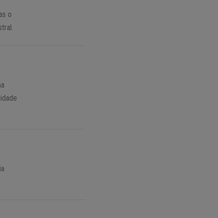
as o
tral.
ma
vidade
ia