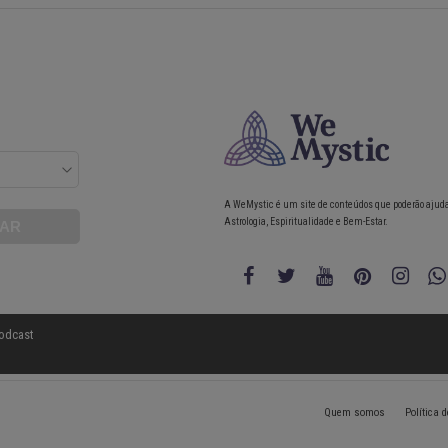
A WeMystic é um site de conteúdos que poderão ajud
Astrologia, Espiritualidade e Bem-Estar.
odcast
Quem somos
Política 