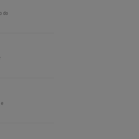
o do
r
 e