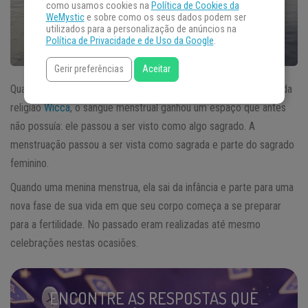
como usamos cookies na
Política de Cookies da
WeMystic
e sobre como os seus dados podem ser
utilizados para a personalização de anúncios na
Política de Privacidade e de Uso da Google
.
Gerir preferências
Aceitar
Quando a Bruxaria passou a se propagar, em especial por meio da
religião
Wicca
, o sangue menstrual ganhou um espaço que antes
não possuía: ele passou a ser visto como algo sagrado. A
menstruação passou a ser vista como sagrada e parte do sagrado
feminino.
Quando uma menina menstrua, ela sai da infância e parte para uma
nova fase de sua vida em que seu corpo começa a se preparar
para a fertilidade. No passado eram realizadas até mesmo
celebrações nestas ocasiões.
ENCONTRE AS RESPOSTAS QUE