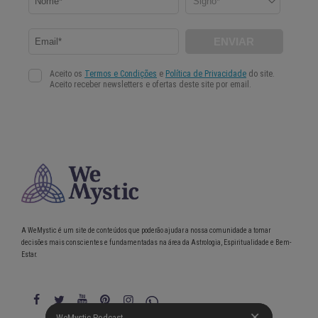
A WeMystic é um site de conteúdos que poderão ajudar a nossa comunidade a tomar
decisões mais conscientes e fundamentadas na área da Astrologia, Espiritualidade e Bem-
Estar.
WeMystic Podcast
WeMystic Podcast