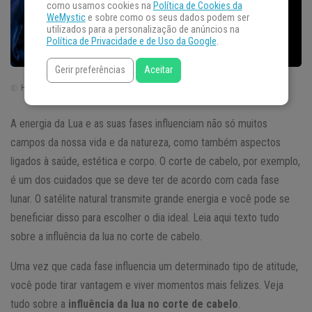
como usamos cookies na
Política de Cookies da
WeMystic
e sobre como os seus dados podem ser
utilizados para a personalização de anúncios na
Política de Privacidade e de Uso da Google
.
Gerir preferências
Aceitar
Horário de Brasília | Brasil (GTM -3)
A energia da Lua e as suas fases influenciam não só muitos
campos da nossa vida e da natureza, como também aspectos
ligados à saúde, estética e corpo. O corte de cabelo, por exemplo,
é um dos cuidados que se deve ter de acordo com cada fase
lunar. O satélite natural transmite grande energia e você pode se
beneficiar disso para escolher o dia ideal. Leia aqui texto tudo
sobre a influência da lua no corte de cabelo.
Uma vez que cada fase influencia um determinado tipo de atitude,
você pode tirar vantagem e viver momentos mais felizes. Veja
tudo sobre a
influência da lua no corte de cabelo
.