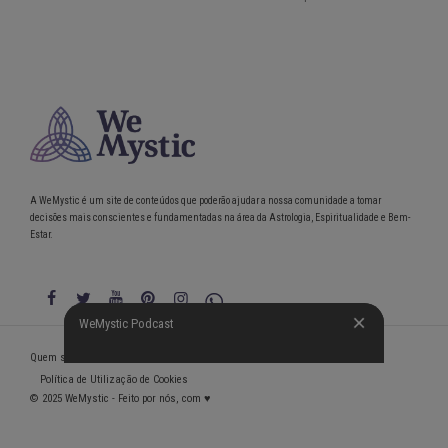
A WeMystic é um site de conteúdos que poderão ajudar a nossa comunidade a tomar
decisões mais conscientes e fundamentadas na área da Astrologia, Espiritualidade e Bem-
Estar.
WeMystic Podcast
WeMystic Podcast
Quem somos
Política de Privacidade
Condições gerais de utilização
Política de Utilização de Cookies
© 2025 WeMystic - Feito por nós, com ♥