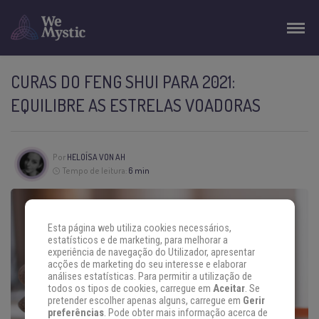
CURAS DO FENG SHUI PARA 2021:
EQUILIBRE AS ESTRELAS VOADORAS
Por
HELOÍSA VON AH
Tempo de leitura:
6 min
Esta página web utiliza cookies necessários,
estatísticos e de marketing, para melhorar a
experiência de navegação do Utilizador, apresentar
acções de marketing do seu interesse e elaborar
análises estatísticas. Para permitir a utilização de
todos os tipos de cookies, carregue em
Aceitar
. Se
pretender escolher apenas alguns, carregue em
Gerir
preferências
. Pode obter mais informação acerca de