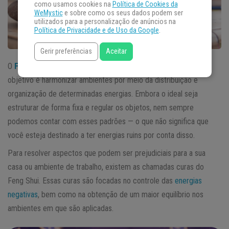
como usamos cookies na
Política de Cookies da
WeMystic
e sobre como os seus dados podem ser
utilizados para a personalização de anúncios na
Política de Privacidade e de Uso da Google
.
Gerir preferências
Aceitar
O
Feng Shui
consiste em uma antiga arte chinesa cujo principal
objetivo é harmonizar ambientes por meio da distribuição e
organização de determinadas energias. Embora o ideal seja
estruturar de forma fixa e regular os objetos, nem sempre
podemos contar com esses padrões — o que não significa que
você esteja destinado a ter energias ruins por conta disso.
Para resolver aspectos que podem ser prejudiciais para a sua
casa ou ambiente de trabalho, existem as chamadas curas do
Feng Shui. Essas curas são focadas no controle das
energias
negativas
, bem como na obtenção de um maior equilíbrio nos
ambientes em que são aplicadas.