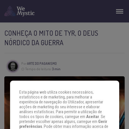
CONHEÇA O MITO DE TYR, O DEUS
NÓRDICO DA GUERRA
Por
ARTE DO PAGANISMO
Tempo de leitura:
3 min
Esta página web utiliza cookies necessários,
estatísticos e de marketing, para melhorar a
experiência de navegação do Utilizador, apresentar
acções de marketing do seu interesse e elaborar
análises estatísticas. Para permitir a utilização de
todos os tipos de cookies, carregue em
Aceitar
. Se
pretender escolher apenas alguns, carregue em
Gerir
preferências
. Pode obter mais informação acerca de