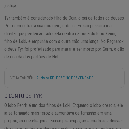
justiça.
Tyr também é considerado filho de Odin, o pai de todos os deuses.
Por demonstrar a sua coragem, o deus Tyr não possui a mão
direita, que perdeu ao colocá-la dentro da boca do lobo Fenrir,
filho de Loki, e empunha com a outra mão uma lança. No Ragnarok,
o deus Tyr foi profetizado para matar e ser morto por Garm, o cão
de guarda dos portões de Hel.
VEJA TAMBÉM
RUNA WIRD: DESTINO DESVENDADO
O CONTO DE TYR
O lobo Fenrir é um dos filhos de Loki. Enquanto o lobo crescia, ele
ia se tornando mais feroz e aumentava de tamanho em uma
proporção que chegou a causar preocupação e medo aos deuses.
Os deuses, então, resolveram manter Fenrir preso, e pediram aos