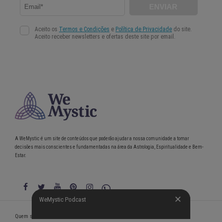
A WeMystic é um site de conteúdos que poderão ajudar a nossa comunidade a tomar
decisões mais conscientes e fundamentadas na área da Astrologia, Espiritualidade e Bem-
Estar.
WeMystic Podcast
WeMystic Podcast
Quem somos
Política de Privacidade
Condições gerais de utilização