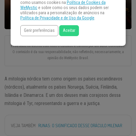
como usamos cookies na
Política de Cookies da
WeMystic
e sobre como os seus dados podem ser
utilizados para a personalização de anúncios na
Política de Privacidade e de Uso da Google
.
Gerir preferências
Aceitar
Esse texto foi escrito com todo o cuidado e carinho por um autor convidado.
O conteúdo é da sua responsabilidade, não refletindo, necessariamente, a
opinião do WeMystic Brasil.
A mitologia nórdica tem como origem os países escandinavos
(nórdicos), atualmente os países Noruega, Suécia, Finlândia,
Islândia e Dinamarca. E um dos deuses mais corajosos dessa
mitologia é Tyr, representando a guerra e a justiça.
VEJA TAMBÉM
RUNAS: O SIGNIFICADO DESSE ORÁCULO MILENAR