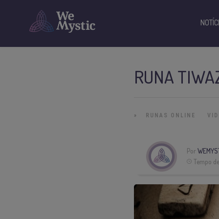
NOTÍC
RUNA TIWA
»
RUNAS ONLINE
VI
Por
WEMYS
Tempo de 