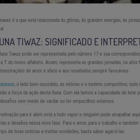
 Teiwaz é a que está relacionada às glórias, às grandes energias, às jorn
l.
UNA TIWAZ: SIGNIFICADO E INTERPR
Runa Tiwaz pode ser representada pelo número 17 e sua correspondência
ra T do nosso alfabeto. Assim, representa as grandes jornadas, os atos 
monstrações de amor e afeto e aos resultados sempre favoráveis.
sucesso
, o lado bem-sucedido, as vitórias e o instinto competitivo, tudo
 não a força da ação desta Runa. Com ela temos a capacidade de lutar pa
 desafios sem medo de vacilar ou ter empecilhos externos.
motivação para ir além está a todo vapor e ninguém pode atrapalhar aq
tas e desafios nessa nova fase. Para o amor, para o trabalho e também
mpo de boas notícias e muitas novidades, basta saber agarrá-las.