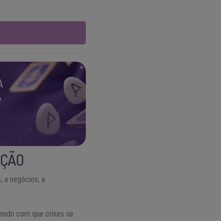
A
.
AÇÃO
, a negócios, a
zendo com que crises se