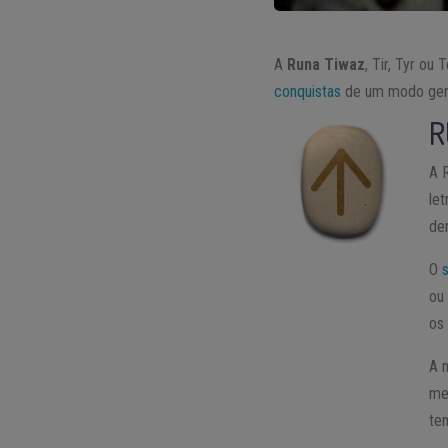
A
Runa Tiwaz
, Tir, Tyr ou
conquistas
de um modo gera
R
A 
let
de
O
ou
os
A 
me
te