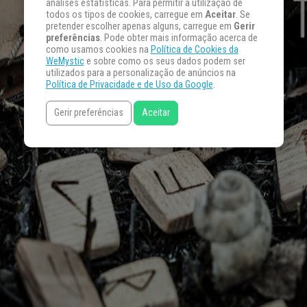
análises estatísticas. Para permitir a utilização de
todos os tipos de cookies, carregue em
Aceitar
. Se
pretender escolher apenas alguns, carregue em
Gerir
preferências
. Pode obter mais informação acerca de
como usamos cookies na
Política de Cookies da
WeMystic
e sobre como os seus dados podem ser
utilizados para a personalização de anúncios na
Política de Privacidade e de Uso da Google
.
Gerir preferências
Aceitar