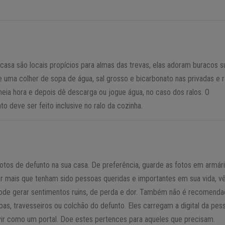
 casa são locais propícios para almas das trevas, elas adoram buracos s
e uma colher de sopa de água, sal grosso e bicarbonato nas privadas e r
eia hora e depois dê descarga ou jogue água, no caso dos ralos. O
o deve ser feito inclusive no ralo da cozinha.
otos de defunto na sua casa. De preferência, guarde as fotos em armár
r mais que tenham sido pessoas queridas e importantes em sua vida, vê
pode gerar sentimentos ruins, de perda e dor. Também não é recomend
pas, travesseiros ou colchão do defunto. Eles carregam a digital da pes
ir como um portal. Doe estes pertences para aqueles que precisam.