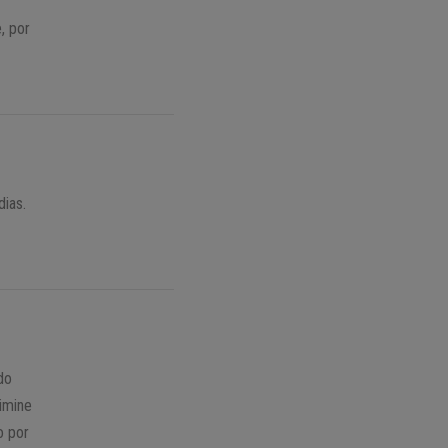
, por
ias.
do
limine
o por