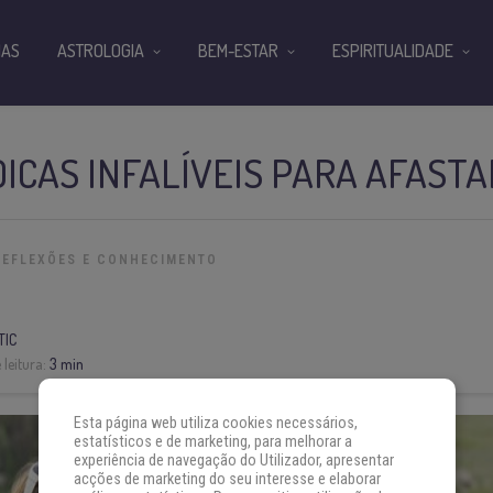
IAS
ASTROLOGIA
BEM-ESTAR
ESPIRITUALIDADE
DICAS INFALÍVEIS PARA AFAST
REFLEXÕES E CONHECIMENTO
TIC
leitura:
3 min
Esta página web utiliza cookies necessários,
estatísticos e de marketing, para melhorar a
experiência de navegação do Utilizador, apresentar
acções de marketing do seu interesse e elaborar