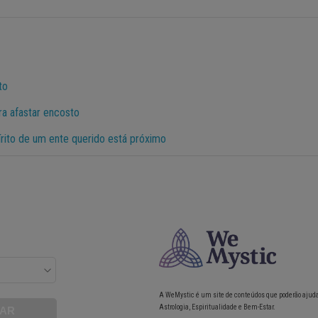
to
a afastar encosto
írito de um ente querido está próximo
A WeMystic é um site de conteúdos que poderão ajud
Astrologia, Espiritualidade e Bem-Estar.