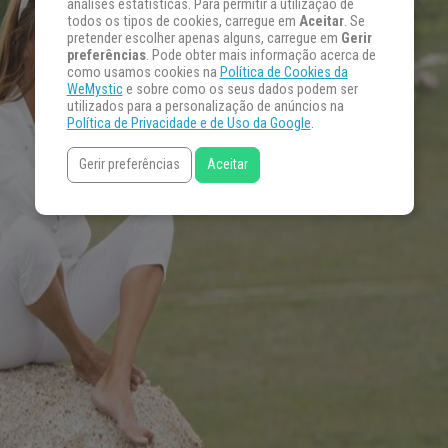
análises estatísticas. Para permitir a utilização de
todos os tipos de cookies, carregue em
Aceitar
. Se
pretender escolher apenas alguns, carregue em
Gerir
preferências
. Pode obter mais informação acerca de
como usamos cookies na
Política de Cookies da
WeMystic
e sobre como os seus dados podem ser
utilizados para a personalização de anúncios na
Política de Privacidade e de Uso da Google
.
Gerir preferências
Aceitar