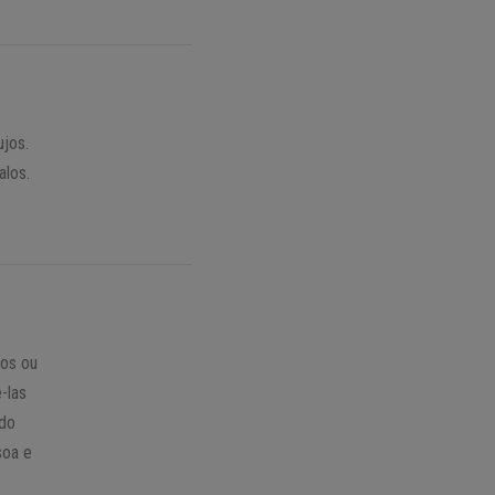
ujos.
alos.
ios ou
-las
ado
soa e