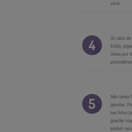
você.
Os ralos da
Então, jogu
Deixe por m
procediment
Não tenha f
gavetas. Po
nas fotos 
guardar rou
podem serv