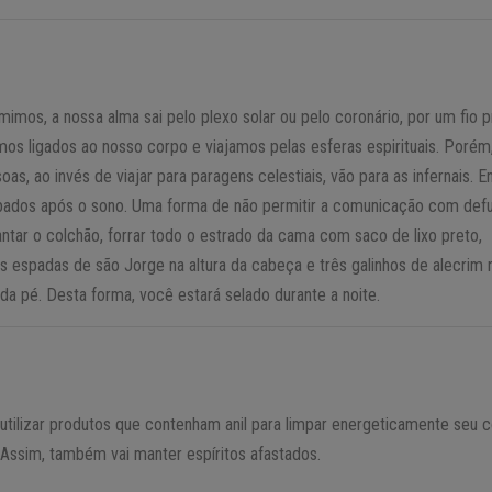
imos, a nossa alma sai pelo plexo solar ou pelo coronário, por um fio p
mos ligados ao nosso corpo e viajamos pelas esferas espirituais. Porém
oas, ao invés de viajar para paragens celestiais, vão para as infernais. E
bados após o sono. Uma forma de não permitir a comunicação com defu
vantar o colchão, forrar todo o estrado da cama com saco de lixo preto,
s espadas de são Jorge na altura da cabeça e três galinhos de alecrim 
ada pé. Desta forma, você estará selado durante a noite.
tilizar produtos que contenham anil para limpar energeticamente seu 
 Assim, também vai manter espíritos afastados.