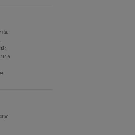
rata.
,
ntão,
nto a
na
corpo