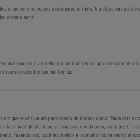
dica é não ser uma pessoa extremamente triste. A tristeza vai atraí-los e
iso elevar o astral.
eve usar marrom e vermelho por um bom tempo, aproximadamente 30 d
 atraem os espíritos que não têm luz.
 em que você tiver um pensamento de tristeza como: “Nada está dan
a vida é muito difícil”, coloque a língua no céu da boca, conte até 11 e e
ento. Fazendo isso, você fica melhor e o defunto não se sentirá atraíd