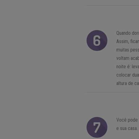
Quando dorm
Assim, fica
muitas pess
voltam aca
noite é: le
colocar dua
altura de c
Você pode u
e sua casa.