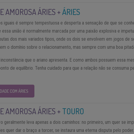
E AMOROSA ÁRIES +
ÁRIES
os iguais é sempre tempestuosa e desperta a sensação de que se conh
, e essa união é normalmente marcada por uma paixão explosiva e impet
tas dos mais variados tipos, onde os dois se envolvem em jogos de s
tem o domínio sobre o relacionamento, mas sempre com uma boa pitada
 inconstância que o ariano apresenta. E como ambos possuem essa mes
onto de equilíbrio. Tenha cuidado para que a relação não se consuma p
IDADE COM ÁRIES
E AMOROSA ÁRIES +
TOURO
uro geralmente leva apenas a dois caminhos: no primeiro, um quer se im
s quer dar o braço a torcer, se instaura uma eterna disputa pelo poder. 