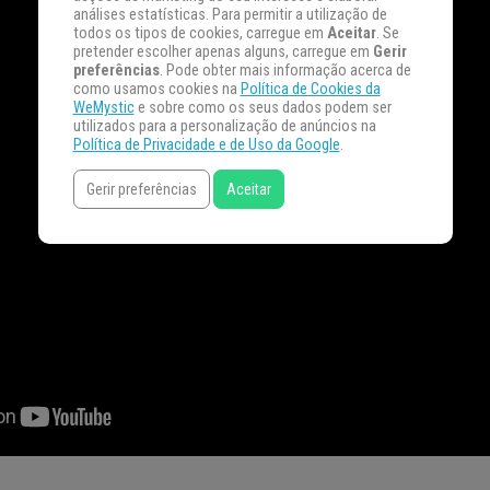
análises estatísticas. Para permitir a utilização de
todos os tipos de cookies, carregue em
Aceitar
. Se
pretender escolher apenas alguns, carregue em
Gerir
preferências
. Pode obter mais informação acerca de
como usamos cookies na
Política de Cookies da
WeMystic
e sobre como os seus dados podem ser
utilizados para a personalização de anúncios na
Política de Privacidade e de Uso da Google
.
Gerir preferências
Aceitar