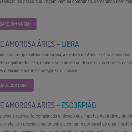
a relação, ao passo que Virgem vem na contramão, demorando bem mais 
IDADE COM VIRGEM
E AMOROSA ÁRIES +
LIBRA
dos de compatibilidade amorosa, a mistura de Áries e Libra acaba por
to equilibrado. Isso, é claro, se o ariano se deixar envolver pelos enca
es o ensine a ser mais perspicaz e incisivo.
IDADE COM LIBRA
E AMOROSA ÁRIES +
ESCORPIÃO
ignos é realmente complicada e, devido aos ímpetos destrutivos do es
seu limite. Um relacionamento entre eles tem o potencial de criar a hist
s loucuras possíveis a que se tem direito e podendo acabar sem sucess