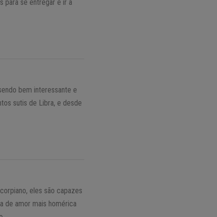
para se entregar e ir a
 sendo bem interessante e
ntos sutis de Libra, e desde
corpiano, eles são capazes
ória de amor mais homérica
o.