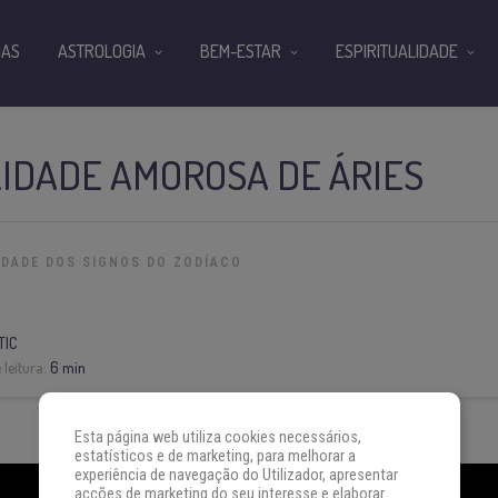
IAS
ASTROLOGIA
BEM-ESTAR
ESPIRITUALIDADE
IDADE AMOROSA DE ÁRIES
IDADE DOS SIGNOS DO ZODÍACO
TIC
leitura:
6 min
Esta página web utiliza cookies necessários,
estatísticos e de marketing, para melhorar a
experiência de navegação do Utilizador, apresentar
acções de marketing do seu interesse e elaborar