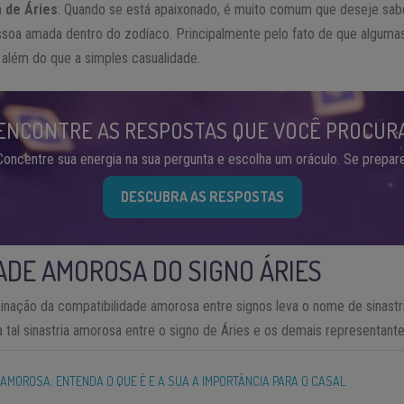
 de Áries
: Quando se está apaixonado, é muito comum que deseje sabe
soa amada dentro do zodíaco. Principalmente pelo fato de que algumas
 além do que a simples casualidade.
ENCONTRE AS RESPOSTAS QUE VOCÊ PROCUR
Concentre sua energia na sua pergunta e escolha um oráculo. Se prepare
DESCUBRA AS RESPOSTAS
ADE AMOROSA DO SIGNO ÁRIES
inação da compatibilidade amorosa entre signos leva o nome de sinastr
tal sinastria amorosa entre o signo de Áries e os demais representant
 AMOROSA: ENTENDA O QUE É E A SUA A IMPORTÂNCIA PARA O CASAL