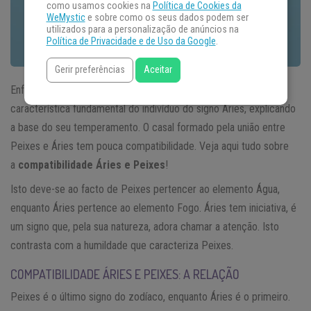
como usamos cookies na
Política de Cookies da
WeMystic
e sobre como os seus dados podem ser
utilizados para a personalização de anúncios na
Política de Privacidade e de Uso da Google
.
Gerir preferências
Aceitar
Enfrentar as dificuldades da vida como um guerreiro é uma
característica fundamental do indivíduo do signo Áries, explicando
a base do seu temperamento. O casal formado pela união entre
Peixes e Áries tem pouca compatibilidade. Veja aqui tudo sobre
a
compatibilidade Áries e Peixes
!
Isto deve-se ao facto de Peixes pertencer ao elemento Água,
enquanto Áries pertence ao elemento Fogo. Áries tem iniciativa, é
um signo que, pela sua natureza, adora chamar a atenção. Isto
contrasta com a humildade que caracteriza Peixes.
COMPATIBILIDADE ÁRIES E PEIXES: A RELAÇÃO
Peixes é o último signo do zodíaco, enquanto Áries é o primeiro.