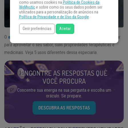
como usamos cookies na
Política de Cookies da
WeMystic
e sobre como os seus dados podem ser
utilizados para a personalização de anúncios na
Política de Privacidade e de Uso da Google
.
Gerir preferências
Aceitar
O
açafrão
possui inúmeros usos diferentes que você pode optar
para aproveitar o seu sabor, suas propriedades terapêuticas e
medicinais. Veja 5 usos diferentes dessa especiaria.
ENCONTRE AS RESPOSTAS QUE
VOCÊ PROCURA
Concentre sua energia na sua pergunta e escolha um
oráculo. Se prepare.
DESCUBRA AS RESPOSTAS