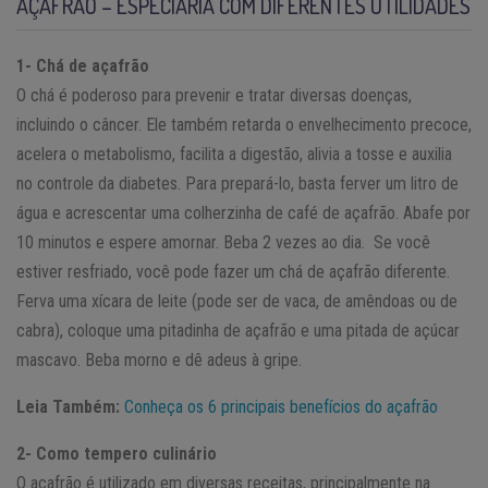
AÇAFRÃO – ESPECIARIA COM DIFERENTES UTILIDADES
1- Chá de açafrão
O chá é poderoso para prevenir e tratar diversas doenças,
incluindo o câncer. Ele também retarda o envelhecimento precoce,
acelera o metabolismo, facilita a digestão, alivia a tosse e auxilia
no controle da diabetes. Para prepará-lo, basta ferver um litro de
água e acrescentar uma colherzinha de café de açafrão. Abafe por
10 minutos e espere amornar. Beba 2 vezes ao dia. Se você
estiver resfriado, você pode fazer um chá de açafrão diferente.
Ferva uma xícara de leite (pode ser de vaca, de amêndoas ou de
cabra), coloque uma pitadinha de açafrão e uma pitada de açúcar
mascavo. Beba morno e dê adeus à gripe.
Leia Também:
Conheça os 6 principais benefícios do açafrão
2- Como tempero culinário
O açafrão é utilizado em diversas receitas, principalmente na