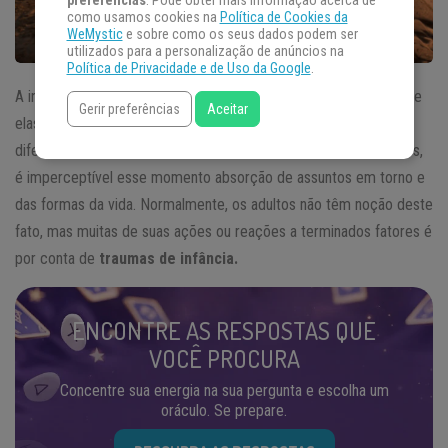
preferências
. Pode obter mais informação acerca de
como usamos cookies na
Política de Cookies da
WeMystic
e sobre como os seus dados podem ser
utilizados para a personalização de anúncios na
Política de Privacidade e de Uso da Google
.
A infância é parte essencial para formação das pessoas e do que
Gerir preferências
Aceitar
elas se tornarão no futuro; as distinções de vivência fazem
diferença naquilo que cada uma se tornará. Na maioria das vezes,
é imperceptível esse momento absorção de assuntos em torno e
das formas da vida. Normalmente, os adultos não têm noção deste
fato, mas muitas de suas ações ou reações a terminados fatores é
por conta de
traumas de infância.
ENCONTRE AS RESPOSTAS QUE
VOCÊ PROCURA
Concentre sua energia na sua pergunta e escolha um
oráculo. Se prepare.