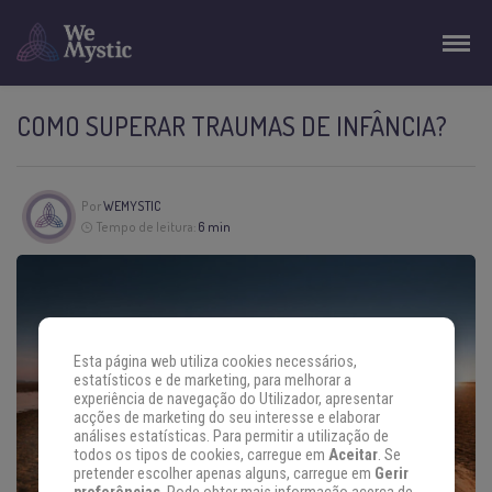
COMO SUPERAR TRAUMAS DE INFÂNCIA?
Por
WEMYSTIC
Tempo de leitura:
6 min
Esta página web utiliza cookies necessários,
estatísticos e de marketing, para melhorar a
experiência de navegação do Utilizador, apresentar
acções de marketing do seu interesse e elaborar
análises estatísticas. Para permitir a utilização de
todos os tipos de cookies, carregue em
Aceitar
. Se
pretender escolher apenas alguns, carregue em
Gerir