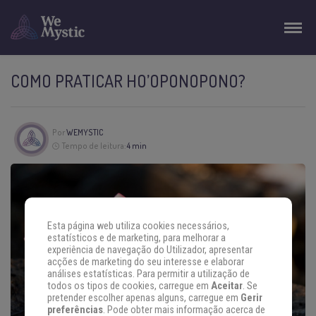
COMO PRATICAR HO’OPONOPONO?
Por
WEMYSTIC
Tempo de leitura:
4 min
Esta página web utiliza cookies necessários,
estatísticos e de marketing, para melhorar a
experiência de navegação do Utilizador, apresentar
acções de marketing do seu interesse e elaborar
análises estatísticas. Para permitir a utilização de
todos os tipos de cookies, carregue em
Aceitar
. Se
pretender escolher apenas alguns, carregue em
Gerir
preferências
. Pode obter mais informação acerca de