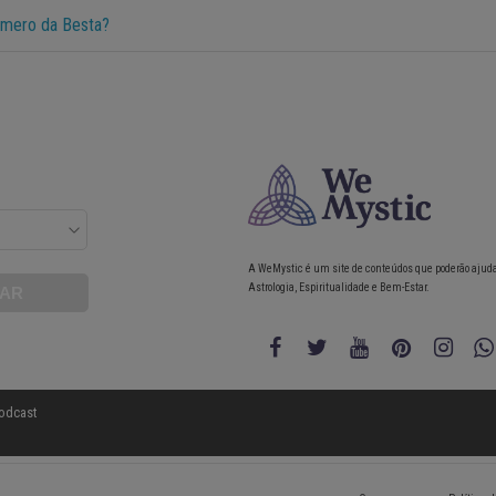
úmero da Besta?
A WeMystic é um site de conteúdos que poderão ajud
Astrologia, Espiritualidade e Bem-Estar.
odcast