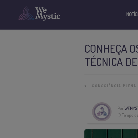
NOTÍC
CONHEÇA OS
TÉCNICA D
»
CONSCIÊNCIA PLENA
Por
WEMYS
Tempo de 