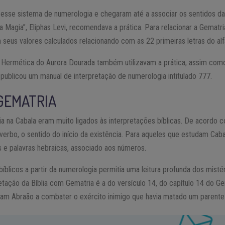
m esse sistema de numerologia e chegaram até a associar os sentidos da
 da Magia”, Eliphas Levi, recomendava a prática. Para relacionar a Gematr
seus valores calculados relacionando com as 22 primeiras letras do al
 Hermética do Aurora Dourada também utilizavam a prática, assim como
publicou um manual de interpretação de numerologia intitulado 777.
 GEMATRIA
ia na Cabala eram muito ligados às interpretações bíblicas. De acordo c
verbo, o sentido do início da existência. Para aqueles que estudam Cabala
s e palavras hebraicas, associado aos números.
bíblicos a partir da numerologia permitia uma leitura profunda dos misté
tação da Bíblia com Gematria é a do versículo 14, do capítulo 14 do Ge
am Abraão a combater o exército inimigo que havia matado um parente