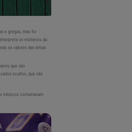
cas e gregas, mas foi
nterpreta os mistérios da
ando os valores das letras
úmeros que são
ficados ocultos, que são
 Os místicos costumavam
A