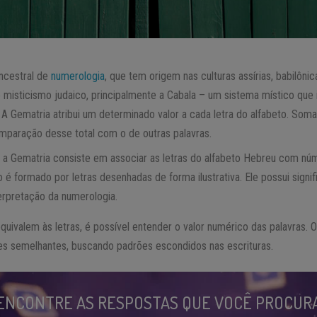
ncestral de
numerologia
, que tem origem nas culturas assírias, babilôni
misticismo judaico, principalmente a Cabala – um sistema místico que i
á. A Gematria atribui um determinado valor a cada letra do alfabeto. Som
omparação desse total com o de outras palavras.
, a Gematria consiste em associar as letras do alfabeto Hebreu com n
 é formado por letras desenhadas de forma ilustrativa. Ele possui signi
erpretação da numerologia.
ivalem às letras, é possível entender o valor numérico das palavras.
res semelhantes, buscando padrões escondidos nas escrituras.
ENCONTRE AS RESPOSTAS QUE VOCÊ PROCUR