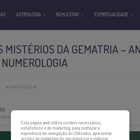
IAS
ASTROLOGIA
BEM-ESTAR
ESPIRITUALIDADE
 MISTÉRIOS DA GEMATRIA – A
E NUMEROLOGIA
NUMEROLOGIA
TIC
leitura:
3 min
Esta página web utiliza cookies necessários,
estatísticos e de marketing, para melhorar a
experiência de navegação do Utilizador, apresentar
acções de marketing do seu interesse e elaborar