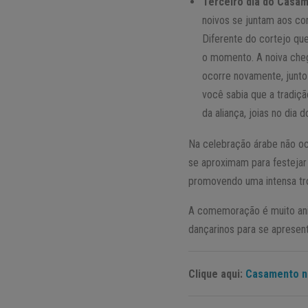
Terceiro dia do Casa
noivos se juntam aos con
Diferente do cortejo q
o momento. A noiva cheg
ocorre novamente, junto 
você sabia que a tradiç
da aliança, joias no dia
Na celebração árabe não oc
se aproximam para festejar
promovendo uma intensa tro
A comemoração é muito anim
dançarinos para se apresen
Clique aqui:
Casamento na