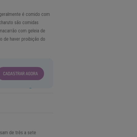
e geralmente é comido com
 charuto são comidas
 macarrão com geleia de
o de haver proibição do
CADASTRAR AGORA
usam de três a sete