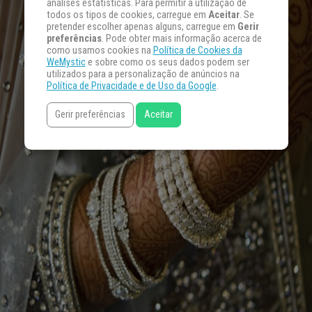
análises estatísticas. Para permitir a utilização de
todos os tipos de cookies, carregue em
Aceitar
. Se
pretender escolher apenas alguns, carregue em
Gerir
preferências
. Pode obter mais informação acerca de
como usamos cookies na
Política de Cookies da
WeMystic
e sobre como os seus dados podem ser
utilizados para a personalização de anúncios na
Política de Privacidade e de Uso da Google
.
Gerir preferências
Aceitar