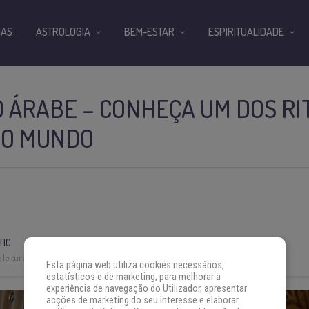
IAS
ASTROLOGIA
BEM-ESTAR
ESPIRITUALIDADE
ÁRABE – CONHEÇA UM DOS RIT
DO MUNDO
TIC
leitura:
5 min
Esta página web utiliza cookies necessários,
estatísticos e de marketing, para melhorar a
experiência de navegação do Utilizador, apresentar
acções de marketing do seu interesse e elaborar