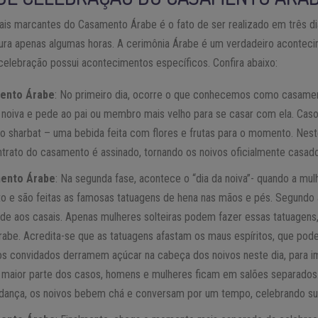
ais marcantes do Casamento Árabe é o fato de ser realizado em três dia
ura apenas algumas horas. A cerimônia Árabe é um verdadeiro acontecim
celebração possui acontecimentos específicos. Confira abaixo:
mento Árabe
: No primeiro dia, ocorre o que conhecemos como casament
da noiva e pede ao pai ou membro mais velho para se casar com ela. Caso
 o sharbat – uma bebida feita com flores e frutas para o momento. Nes
ntrato do casamento é assinado, tornando os noivos oficialmente casad
mento Árabe
: Na segunda fase, acontece o “dia da noiva”- quando a mul
 e são feitas as famosas tatuagens de hena nas mãos e pés. Segundo a
dade aos casais. Apenas mulheres solteiras podem fazer essas tatuagens
árabe. Acredita-se que as tatuagens afastam os maus espíritos, que pod
convidados derramem açúcar na cabeça dos noivos neste dia, para i
 maior parte dos casos, homens e mulheres ficam em salões separados.
dança, os noivos bebem chá e conversam por um tempo, celebrando sua