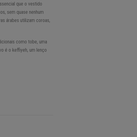
essencial que o vestido
etos, sem quase nenhum
as árabes utilizam coroas,
adicionais como tobe, uma
vo é o keffiyeh, um lenço