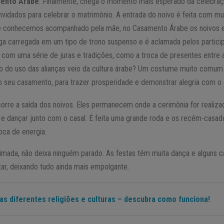
mento Árabe
: Finalmente, chega o momento mais esperado da celebra
vidados para celebrar o matrimônio. A entrada do noivo é feita com mui
ue conhecemos acompanhado pela mãe, no Casamento Árabe os noivos e
a carregada em um tipo de trono suspenso e é aclamada pelos participa
com uma série de juras e tradições, como a troca de presentes entre as
ão do uso das alianças veio da cultura árabe? Um costume muito comum
 do seu casamento, para trazer prosperidade e demonstrar alegria com 
orre a saída dos noivos. Eles permanecem onde a cerimônia for realizad
 e dançar junto com o casal. É feita uma grande roda e os recém-casa
ca de energia.
ada, não deixa ninguém parado. As festas têm muita dança e alguns ca
tar, deixando tudo ainda mais empolgante.
s diferentes religiões e culturas – descubra como funciona!