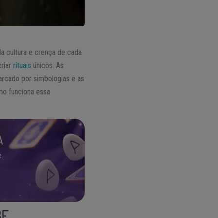
a cultura e crença de cada
criar
rituais
únicos. As
arcado por simbologias e as
mo funciona essa
A
.
BE