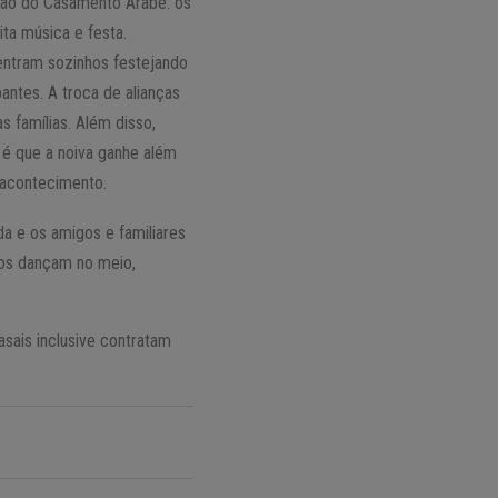
ção do Casamento Árabe: os
ta música e festa.
ntram sozinhos festejando
ntes. A troca de alianças
 famílias. Além disso,
 é que a noiva ganhe além
o acontecimento.
a e os amigos e familiares
dos dançam no meio,
sais inclusive contratam