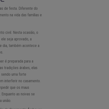
s de festa. Diferente do
ento na vida das famílias e
o civil. Nesta ocasião, o
 ele seja aprovado, a
te dia, também acontece a
os.
her é preparada para a
s tradições árabes, elas
, sendo uma forte
em interferir no casamento.
mpedir que os maus
 Enquanto as noivas se
 união.