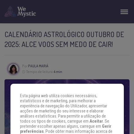
CALENDÁRIO ASTROLÓGICO OUTUBRO DE
2025: ALCE VOOS SEM MEDO DE CAIR!
Por
PAULA MARIÁ
Tempo de leitura:
4 min
Esta página web utiliza cookies necessários,
estatísticos e de marketing, para melhorar a
experiência de navegação do Utilizador, apresentar
acções de marketing do seu interesse e elaborar
análises estatísticas. Para permitir a utilização de
todos os tipos de cookies, carregue em
Aceitar
. Se
pretender escolher apenas alguns, carregue em
Gerir
preferências
. Pode obter mais informação acerca de