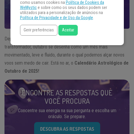
como usamos cookies na
Política de Cookies da
WeMystic
e sobre como os seus dados podem ser
utilizados para a personalização de anúncios na
Política de Privacidade e de Uso da Google
.
Gerir preferências
Aceitar
Depois de um setembro introspectivo e profundamente
transformador, outubro se desenha como um mês mais
movimentado, leve e fluido, durante o qual podemos alçar novos
voos sem medo de cair. Está no ar, o
Calendário Astrológico de
Outubro de 2025!
ENCONTRE AS RESPOSTAS QUE
VOCÊ PROCURA
Concentre sua energia na sua pergunta e escolha um
oráculo. Se prepare.
DESCUBRA AS RESPOSTAS