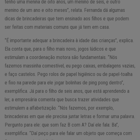
tenho uma menina de oito anos, um menino de seis, e outro
menino de um ano e oito meses”, relata. Fernanda dá algumas
dicas de brincadeiras que tem ensinado aos filhos e que podem
ser feitas com materiais comuns que já tem em casa.
“É importante adequar a brincadeira à idade das crianças”, explica.
Ela conta que, para o filho mais novo, jogos lúdicos e que
estimulam a coordenação motora são fundamentais. “Nós
fazemos massinha comestível, eu pego caixas, embalagens vazias,
e faço castelos. Pego rolos de papel higiênico ou de papel-toalha
e fixo na parede para ele jogar bolinhas de ping pong dentro”,
exemplifica. Já para o filho de seis anos, que está aprendendo a
ler, a empresária comenta que busca trazer atividades que
estimulem a alfabetização. “Nós fazemos, por exemplo,
brincadeiras em que ele precisa juntar letras e formar uma palavra.
Pergunto para ele: que som faz B com A? Daí ele fala: Ba”,
exemplifica. “Daí peço para ele falar um objeto que começa com