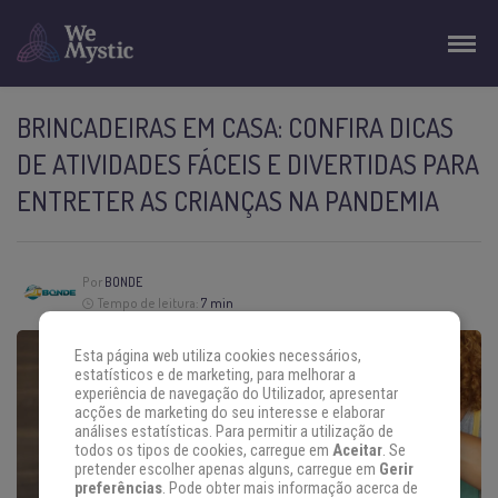
BRINCADEIRAS EM CASA: CONFIRA DICAS
DE ATIVIDADES FÁCEIS E DIVERTIDAS PARA
ENTRETER AS CRIANÇAS NA PANDEMIA
Por
BONDE
Tempo de leitura:
7 min
Esta página web utiliza cookies necessários,
estatísticos e de marketing, para melhorar a
experiência de navegação do Utilizador, apresentar
acções de marketing do seu interesse e elaborar
análises estatísticas. Para permitir a utilização de
todos os tipos de cookies, carregue em
Aceitar
. Se
pretender escolher apenas alguns, carregue em
Gerir
preferências
. Pode obter mais informação acerca de