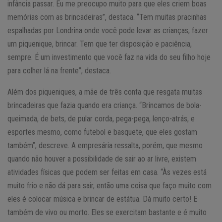
infância passar. Eu me preocupo muito para que eles criem boas
memórias com as brincadeiras”, destaca. “Tem muitas pracinhas
espalhadas por Londrina onde você pode levar as crianças, fazer
um piquenique, brincar. Tem que ter disposição e paciência,
sempre. É um investimento que você faz na vida do seu filho hoje
para colher lá na frente”, destaca.
Além dos piqueniques, a mãe de três conta que resgata muitas
brincadeiras que fazia quando era criança. “Brincamos de bola-
queimada, de bets, de pular corda, pega-pega, lenço-atrás, e
esportes mesmo, como futebol e basquete, que eles gostam
também”, descreve. A empresária ressalta, porém, que mesmo
quando não houver a possibilidade de sair ao ar livre, existem
atividades físicas que podem ser feitas em casa. “Às vezes está
muito frio e não dá para sair, então uma coisa que faço muito com
eles é colocar música e brincar de estátua. Dá muito certo! E
também de vivo ou morto. Eles se exercitam bastante e é muito