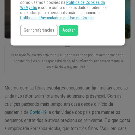
como usamos cookies na
Política de Cookies da
WeMystic
e sobre como os seus dados podem ser
utilizados para a personalização de anúncios na
Política de Privacidade e de Uso da Google
.
Gerir preferências
Aceitar
Esse texto foi escrito com todo o cuidado e carinho por um autor convidado.
O conteúdo é da sua responsabilidade, não refletindo, necessariamente, a
opinião do WeMystic Brasil.
Mesmo com as férias escolares chegando ao fim, muitas escolas
ainda não retornaram totalmente ao ensino presencial. Com as
crianças passando mais tempo em casa desde o início da
pandemia de
Covid-19
, a criatividade dos pais para manter os
pequenos entretidos e ativos precisou se reinventar. É o que conta
a empresária Fernanda Rocha, que tem três filhos. “Aqui em casa,