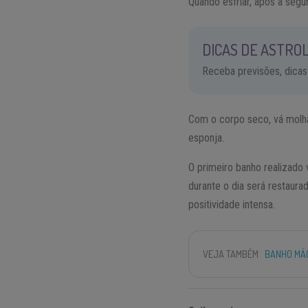
Quando esfriar, após a seg
DICAS DE ASTROL
Receba previsões, dicas
Com o corpo seco, vá molha
esponja.
O primeiro banho realizado 
durante o dia será restaura
positividade intensa.
VEJA TAMBÉM
BANHO MÁG