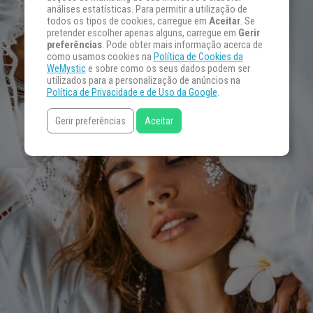
análises estatísticas. Para permitir a utilização de
todos os tipos de cookies, carregue em
Aceitar
. Se
pretender escolher apenas alguns, carregue em
Gerir
preferências
. Pode obter mais informação acerca de
como usamos cookies na
Política de Cookies da
WeMystic
e sobre como os seus dados podem ser
utilizados para a personalização de anúncios na
Política de Privacidade e de Uso da Google
.
Gerir preferências
Aceitar