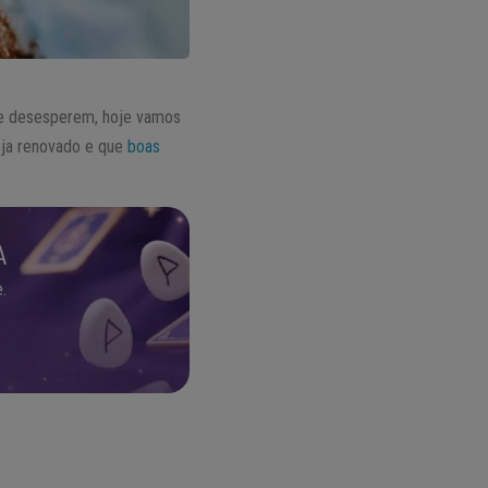
 se desesperem, hoje vamos
seja renovado e que
boas
A
.