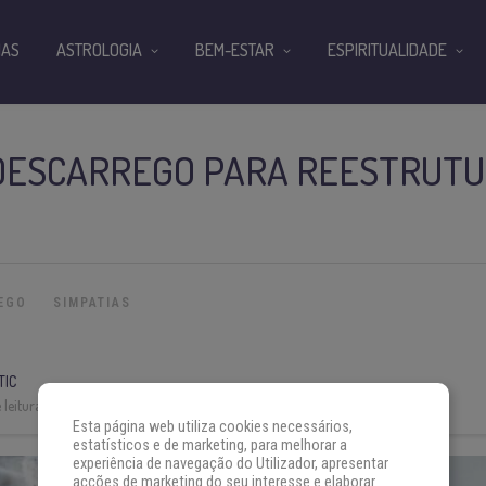
IAS
ASTROLOGIA
BEM-ESTAR
ESPIRITUALIDADE
DESCARREGO PARA REESTRUT
EGO
SIMPATIAS
TIC
leitura:
3 min
Esta página web utiliza cookies necessários,
estatísticos e de marketing, para melhorar a
experiência de navegação do Utilizador, apresentar
acções de marketing do seu interesse e elaborar