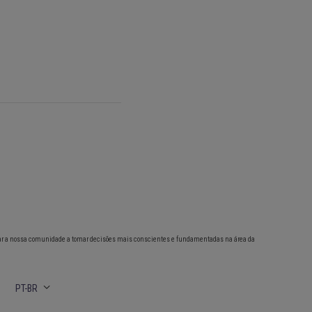
ar a nossa comunidade a tomar decisões mais conscientes e fundamentadas na área da
PT-BR