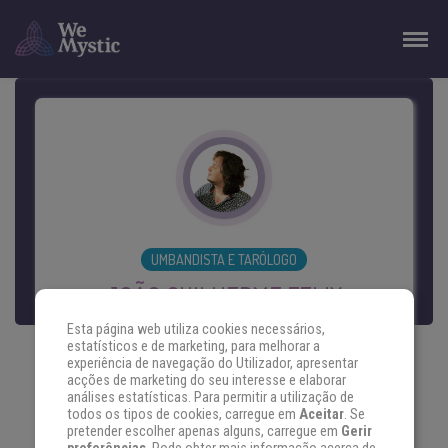
UMBANDISTA E TARÓLOGO
JOÃO GUILHERME FELIX
Esta página web utiliza cookies necessários,
Escorpião com ascendente em Áries, é um
estatísticos e de marketing, para melhorar a
profundo curioso sobre a alma humana e
experiência de navegação do Utilizador, apresentar
acções de marketing do seu interesse e elaborar
seus mistérios. Formando em Psicologia e
análises estatísticas. Para permitir a utilização de
todos os tipos de cookies, carregue em
Aceitar
. Se
estudioso das artes místicas do tarô há 8
pretender escolher apenas alguns, carregue em
Gerir
anos, começou seus estudos na kabbalah,