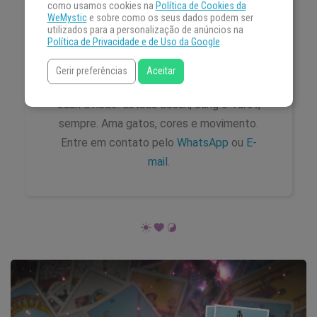
como usamos cookies na
Política de Cookies da
Fisioterapeuta. Instrutora de Yoga pelo
WeMystic
e sobre como os seus dados podem ser
Instituto Kripalu de Massachussetts,
utilizados para a personalização de anúncios na
Política de Privacidade e de Uso da Google
.
também atuando com Pilates.
Mapeamento, interpretação e Jogo das
Gerir preferências
Aceitar
Pedras pela Cosmologia Energética de
Juan Uviedo. Estuda Lacan, Jung e Tarot,
sempre. Ama gatos, cores e movimento.
Entre em contato pelo
WhatsApp
ou
E-
mail
.