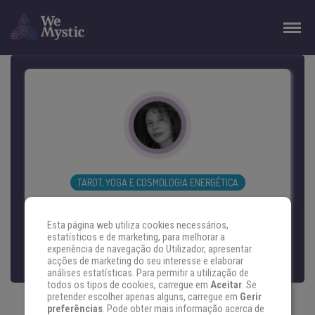
TAROT, YOGA E COSMOLOGIA ENERGÉTICA
AUDREY VENDRAMINI
Esta página web utiliza cookies necessários,
estatísticos e de marketing, para melhorar a
experiência de navegação do Utilizador, apresentar
acções de marketing do seu interesse e elaborar
Iniciou a formação acadêmica em Letras e
análises estatísticas. Para permitir a utilização de
Linguística, passou por um mestrado em
todos os tipos de cookies, carregue em
Aceitar
. Se
pretender escolher apenas alguns, carregue em
Gerir
Fonoaudiologia e terminou como
preferências
. Pode obter mais informação acerca de